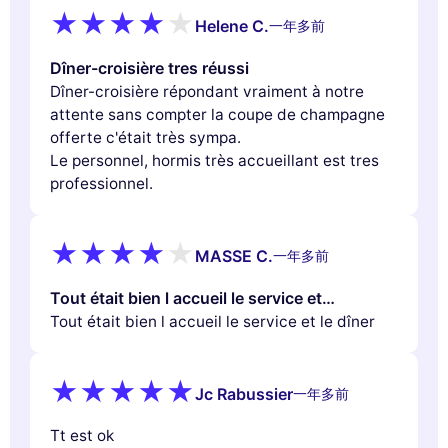
Helene C.
一年多前
Dîner-croisière tres réussi
Dîner-croisière répondant vraiment à notre
attente sans compter la coupe de champagne
offerte c'était très sympa.
Le personnel, hormis très accueillant est tres
professionnel.
MASSE C.
一年多前
Tout était bien l accueil le service et…
Tout était bien l accueil le service et le dîner
Jc Rabussier
一年多前
Tt est ok