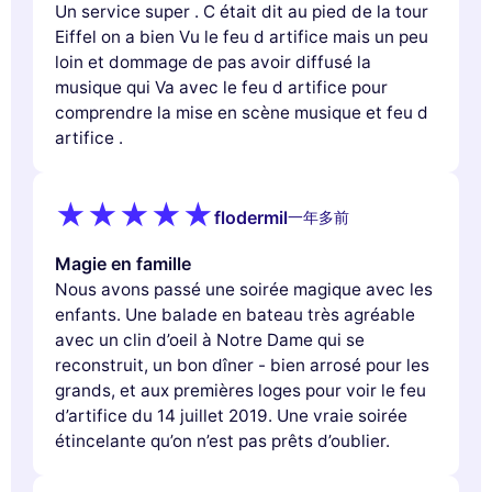
Un service super . C était dit au pied de la tour
Eiffel on a bien Vu le feu d artifice mais un peu
loin et dommage de pas avoir diffusé la
musique qui Va avec le feu d artifice pour
comprendre la mise en scène musique et feu d
artifice .
flodermil
一年多前
Magie en famille
Nous avons passé une soirée magique avec les
enfants. Une balade en bateau très agréable
avec un clin d’oeil à Notre Dame qui se
reconstruit, un bon dîner - bien arrosé pour les
grands, et aux premières loges pour voir le feu
d’artifice du 14 juillet 2019. Une vraie soirée
étincelante qu’on n’est pas prêts d’oublier.