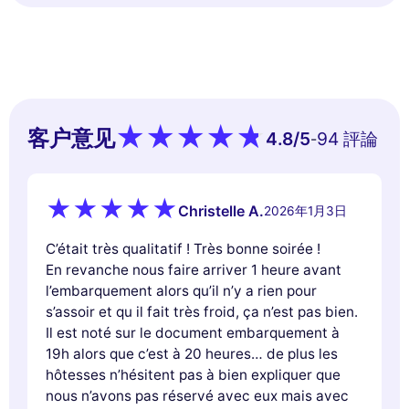
客户意见
4.8
/5
94 評論
-
Christelle A.
2026年1月3日
C’était très qualitatif ! Très bonne soirée !
En revanche nous faire arriver 1 heure avant
l’embarquement alors qu’il n’y a rien pour
s’assoir et qu il fait très froid, ça n’est pas bien.
Il est noté sur le document embarquement à
19h alors que c’est à 20 heures… de plus les
hôtesses n’hésitent pas à bien expliquer que
nous n’avons pas réservé avec eux mais avec