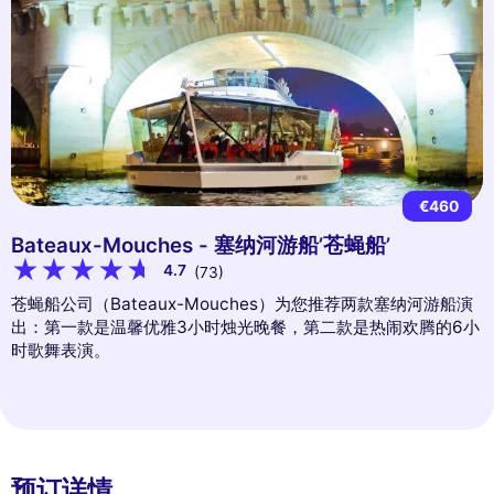
€460
Bateaux-Mouches - 塞纳河游船’苍蝇船’
4.7
(73)
苍蝇船公司（Bateaux-Mouches）为您推荐两款塞纳河游船演
出：第一款是温馨优雅3小时烛光晚餐，第二款是热闹欢腾的6小
时歌舞表演。
预订详情