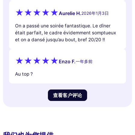
Aurelie H.
2026年1月3日
On a passé une soirée fantastique. Le dîner
était parfait, le cadre évidemment somptueux
et on a dansé jusqu’au bout, bref 20/20 !!
Enzo F.
一年多前
Au top ?
查看客户评论