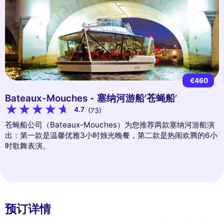
€460
Bateaux-Mouches - 塞纳河游船’苍蝇船’
4.7
(73)
苍蝇船公司（Bateaux-Mouches）为您推荐两款塞纳河游船演
出：第一款是温馨优雅3小时烛光晚餐，第二款是热闹欢腾的6小
时歌舞表演。
预订详情