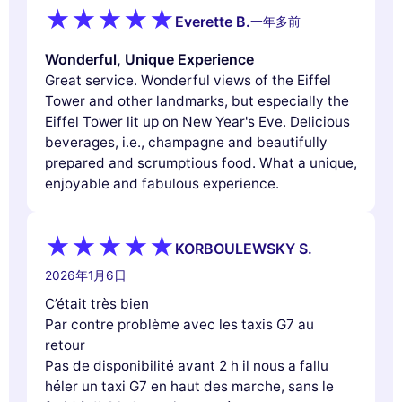
Everette B.
一年多前
Wonderful, Unique Experience
Great service. Wonderful views of the Eiffel
Tower and other landmarks, but especially the
Eiffel Tower lit up on New Year's Eve. Delicious
beverages, i.e., champagne and beautifully
prepared and scrumptious food. What a unique,
enjoyable and fabulous experience.
KORBOULEWSKY S.
2026年1月6日
C’était très bien
Par contre problème avec les taxis G7 au
retour
Pas de disponibilité avant 2 h il nous a fallu
héler un taxi G7 en haut des marche, sans le