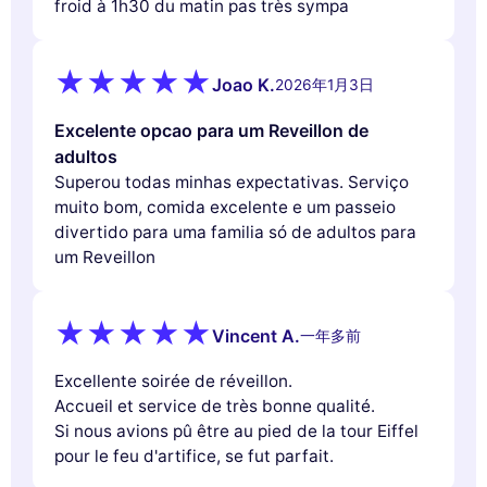
froid à 1h30 du matin pas très sympa
Joao K.
2026年1月3日
Excelente opcao para um Reveillon de
adultos
Superou todas minhas expectativas. Serviço
muito bom, comida excelente e um passeio
divertido para uma familia só de adultos para
um Reveillon
Vincent A.
一年多前
Excellente soirée de réveillon.
Accueil et service de très bonne qualité.
Si nous avions pû être au pied de la tour Eiffel
pour le feu d'artifice, se fut parfait.