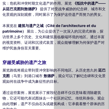
实：危机和冲突时期文化遗产的作用。展览
《抵抗中的遗产——
从廷巴克图到敖德萨》
提供了对受战争威胁的纪念碑、城市和文
化景观的深刻观察，同时展示了为保护这些遗产而努力的男女。
本展览在
建筑与遗产之城（Cité de l’architecture et du
patrimoine）
展出，为公众提供了一次深入的沉浸式体验，探
访世界上多个历史、文化和建筑面临极端环境的地区。通过丰富
的视觉资料、证词和沉浸式装置，观众能够理解为何保护遗产对
维护民族身份至关重要。
穿越受威胁的遗产之旅
展览路线将观众带到受冲突影响的不同地区。从历史悠久的
廷巴
克图
（马里）到港口城市
敖德萨
，观众可以了解纪念碑和文化景
观如何在战争中成为象征性的目标。
通过这些案例，展览展示了摧毁纪念碑不仅仅意味着消除建筑
物，它还可能代表试图抹去一个社区的记忆、传统和身份。观众
由此理解，遗产不仅由石头或建筑构成：它承载着整个群体的历