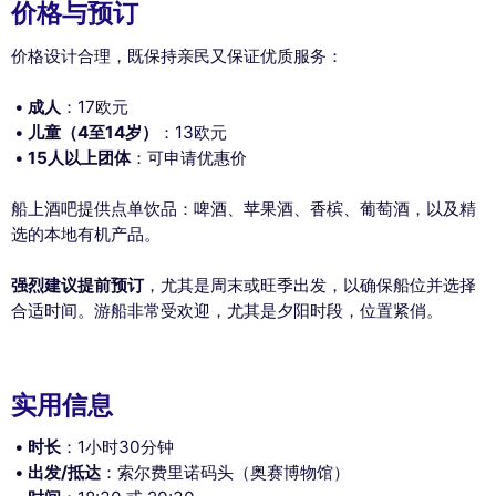
价格与预订
价格设计合理，既保持亲民又保证优质服务：
成人
：17欧元
This website uses
儿童（4至14岁）
：13欧元
cookies
15人以上团体
：可申请优惠价
We use cookies and your personal data to enhance your browsing
船上酒吧提供点单饮品：啤酒、苹果酒、香槟、葡萄酒，以及精
experience, measure our audience, and personalize the ads shown to
you. You can accept, reject or manage your preferences at any time.
选的本地有机产品。
Consents certified by
强烈建议提前预订
，尤其是周末或旺季出发，以确保船位并选择
Reject All
Cookies Settings
Accept and close
合适时间。游船非常受欢迎，尤其是夕阳时段，位置紧俏。
实用信息
时长
：1小时30分钟
出发/抵达
：索尔费里诺码头（奥赛博物馆）