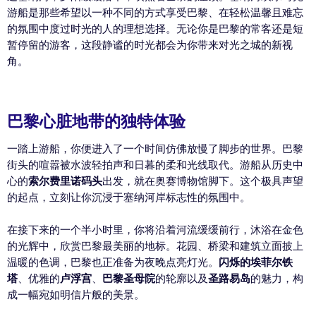
游船是那些希望以一种不同的方式享受巴黎、在轻松温馨且难忘
的氛围中度过时光的人的理想选择。无论你是巴黎的常客还是短
暂停留的游客，这段静谧的时光都会为你带来对光之城的新视
角。
巴黎心脏地带的独特体验
一踏上游船，你便进入了一个时间仿佛放慢了脚步的世界。巴黎
街头的喧嚣被水波轻拍声和日暮的柔和光线取代。游船从历史中
心的
索尔费里诺码头
出发，就在奥赛博物馆脚下。这个极具声望
的起点，立刻让你沉浸于塞纳河岸标志性的氛围中。
在接下来的一个半小时里，你将沿着河流缓缓前行，沐浴在金色
的光辉中，欣赏巴黎最美丽的地标。花园、桥梁和建筑立面披上
温暖的色调，巴黎也正准备为夜晚点亮灯光。
闪烁的埃菲尔铁
塔
、优雅的
卢浮宫
、
巴黎圣母院
的轮廓以及
圣路易岛
的魅力，构
成一幅宛如明信片般的美景。