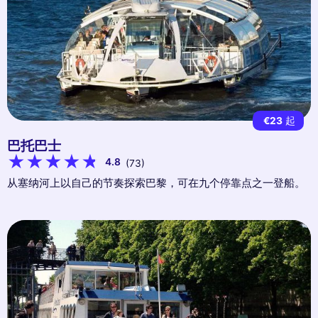
€23
起
巴托巴士
4.8
(73)
从塞纳河上以自己的节奏探索巴黎，可在九个停靠点之一登船。