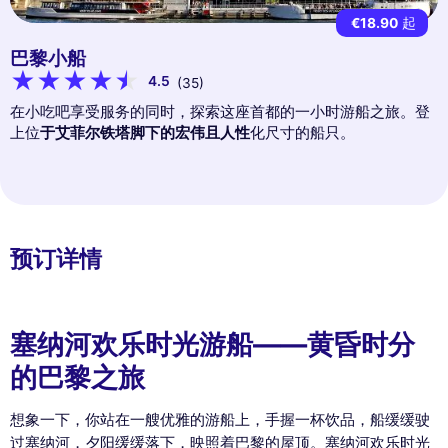
€18.90
起
巴黎小船
4.5
(35)
在小吃吧享受服务的同时，探索这座首都的一小时游船之旅。登
上位
于艾菲尔铁塔脚下的宏伟且人性
化尺寸的船只。
预订详情
塞纳河欢乐时光游船——黄昏时分
的巴黎之旅
想象一下，你站在一艘优雅的游船上，手握一杯饮品，船缓缓驶
过塞纳河，夕阳缓缓落下，映照着巴黎的屋顶。塞纳河欢乐时光