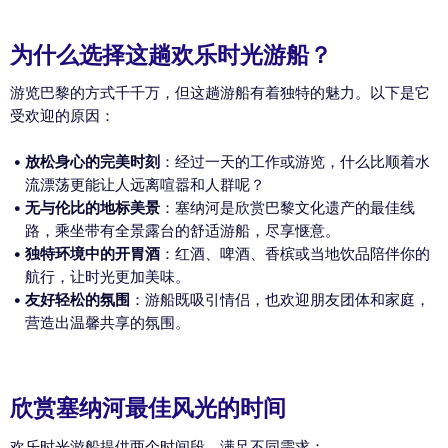
为什么选择这趟欢乐时光游船？
游览巴黎的方式千千万，但这趟游船有着独特的魅力。以下是它
受欢迎的原因：
放松身心的完美时刻
：经过一天的工作或游览，什么比顺着水
流漂荡更能让人远离喧嚣和人群呢？
无与伦比的地标美景
：塞纳河是欣赏巴黎文化遗产的最佳线
路，乘坐带有全景露台的舒适游船，尽享惬意。
独特环境中的开胃酒
：红酒、啤酒、香槟或当地饮品陪伴你的
航行，让时光更加美味。
友好轻松的氛围
：游船既吸引情侣，也欢迎朋友团体和家庭，
营造出温馨共享的氛围。
欣赏塞纳河最佳风光的时间
欢乐时光游船提供两个时间段，满足不同需求：