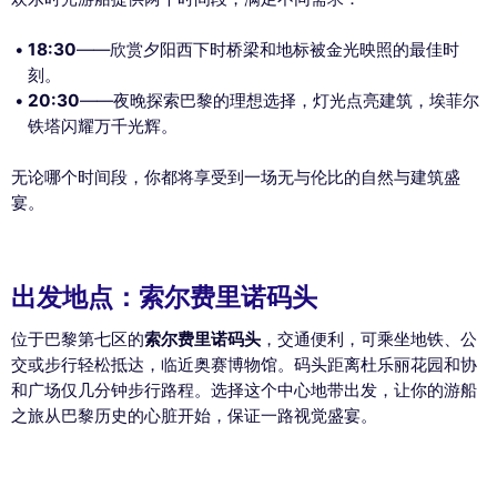
18:30
——欣赏夕阳西下时桥梁和地标被金光映照的最佳时
刻。
20:30
——夜晚探索巴黎的理想选择，灯光点亮建筑，埃菲尔
铁塔闪耀万千光辉。
无论哪个时间段，你都将享受到一场无与伦比的自然与建筑盛
宴。
出发地点：索尔费里诺码头
位于巴黎第七区的
索尔费里诺码头
，交通便利，可乘坐地铁、公
交或步行轻松抵达，临近奥赛博物馆。码头距离杜乐丽花园和协
和广场仅几分钟步行路程。选择这个中心地带出发，让你的游船
之旅从巴黎历史的心脏开始，保证一路视觉盛宴。