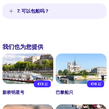
7. 可以包船吗？
我们也为您提供
€13
起
€18
起
新桥明星号
巴黎船只