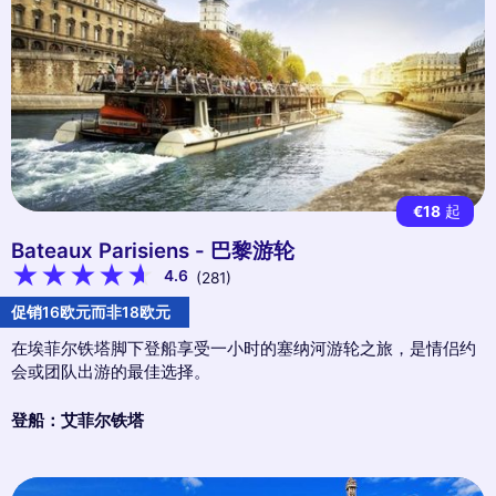
€18
起
Bateaux Parisiens - 巴黎游轮
4.6
(281)
促销16欧元而非18欧元
在埃菲尔铁塔脚下登船享受一小时的塞纳河游轮之旅，是情侣约
会或团队出游的最佳选择。
登船：艾菲尔铁塔