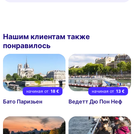
Нашим клиентам также
понравилось
начиная от
18 €
начиная от
13 €
Бато Паризьен
Ведетт Дю Пон Неф