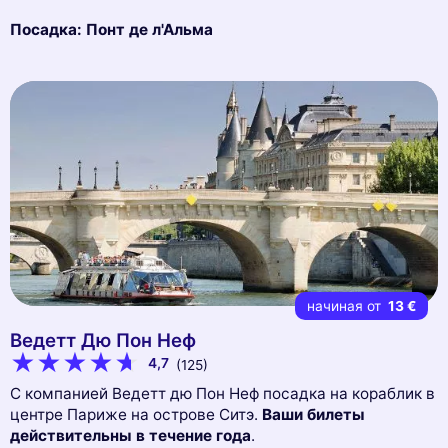
Посадка: Понт де л'Альма
начиная от
13 €
Ведетт Дю Пон Неф
4,7
(125)
С компанией Ведетт дю Пон Неф посадка на кораблик в
центре Париже на острове Ситэ.
Ваши билеты
действительны в течение года
.