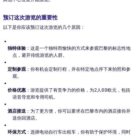
预订这次游览的重要性
以下是你应该预订这次游览的几个原因：
独特体验
：这是一个独特而愉快的方式来参观巴黎的标志性地
This website uses
点，避开传统游览的人群。
cookies
定制参观
：你有机会定制行程，并在特定地点停下来拍照和参
We use cookies and your personal data to enhance your browsing
观。
experience, measure our audience, and personalize the ads shown to
you. You can accept, reject or manage your preferences at any time.
价格优惠
：游览提供了有竞争力的价格，为2人69欧元，包括
Consents certified by
语音导览和专用司机。
Reject All
Cookies Settings
Accept and close
酒店接送
：为了更方便，你可以要求在巴黎市内的酒店接你并
送你回酒店。
环保方式
：选择电动自行车出租车，你有助于保护环境，同时