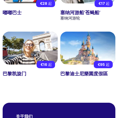
€28
起
€17
起
嘟嘟巴士
塞纳河游船’苍蝇船’
塞纳河游轮
€16
起
€95
起
巴黎凯旋门
巴黎迪士尼樂園度假區
关于我们