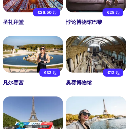
€26.50
起
€28
起
圣礼拜堂
悖论博物馆巴黎
€32
起
€12
起
凡尔赛宫
奥赛博物馆