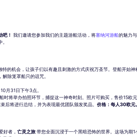
动吧！
我们邀请您参加我们的主题游船活动，将
塞纳河游船
的魅力与
中。
独特的机会，让孩子们以有趣且刺激的方式庆祝万圣节。登船开始神
，解除笼罩船只的诅咒。
，10月31日下午3点。
船时将举办拍照环节，捕捉这一神奇时刻。照片可购买，售价15欧
结束后将进行总结，并为表现最优团队颁发奖品。
价格：每人30欧元
爱好者，
亡灵之旅
带您全面沉浸于一个黑暗恐怖的世界。这场为期1