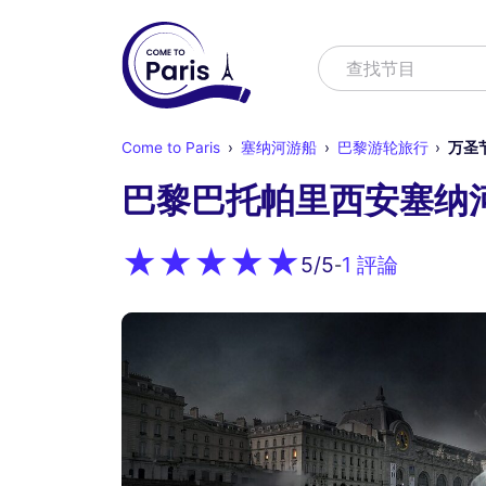
寻找
查找节目
Come to Paris
塞纳河游船
巴黎游轮旅行
万圣
巴黎巴托帕里西安塞纳
1 評論
5
/5
-