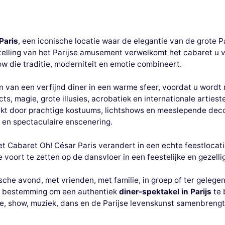
Paris
, een iconische locatie waar de elegantie van de grote 
elling van het Parijse amusement verwelkomt het cabaret u v
how die traditie, moderniteit en emotie combineert.
n van een verfijnd diner in een warme sfeer, voordat u word
s, magie, grote illusies, acrobatiek en internationale artiest
t door prachtige kostuums, lichtshows en meeslepende decor
e en spectaculaire enscenering.
Het Cabaret Oh! César Paris verandert in een echte feestloca
oort te zetten op de dansvloer in een feestelijke en gezellig
che avond, met vrienden, met familie, in groep of ter gelegen
e bestemming om een authentiek
diner-spektakel in Parijs
te 
, show, muziek, dans en de Parijse levenskunst samenbrengt 