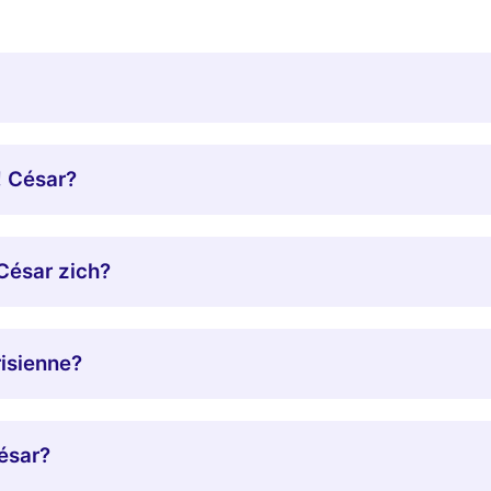
! César?
César zich?
risienne?
ésar?