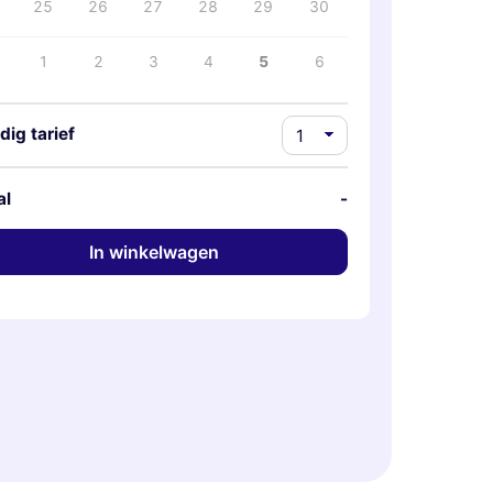
25
26
27
28
29
30
1
2
3
4
5
6
dig tarief
al
-
In winkelwagen