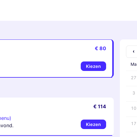
€ 80
‹
Ma
Kiezen
27
3
€ 114
10
menu)
17
Kiezen
avond.