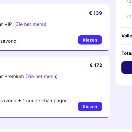
24
€ 139
31
ar VIP,
(Zie het menu)
Volle
Kiezen
nsavond.
Tota
€ 172
sar Premium
(Zie het menu)
dansavond + 1 coupe champagne
Kiezen