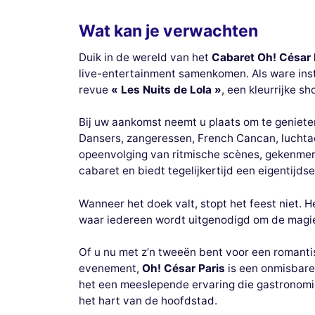
Wat kan je verwachten
Duik in de wereld van het
Cabaret Oh! César 
live-entertainment samenkomen. Als ware inst
revue
« Les Nuits de Lola »
, een kleurrijke s
Bij uw aankomst neemt u plaats om te geniete
Dansers, zangeressen, French Cancan, luchtact
opeenvolging van ritmische scènes, gekenmerk
cabaret en biedt tegelijkertijd een eigentijds
Wanneer het doek valt, stopt het feest niet. 
waar iedereen wordt uitgenodigd om de magie v
Of u nu met z’n tweeën bent voor een romantis
evenement,
Oh! César Paris
is een onmisbar
het een meeslepende ervaring die gastronomie
het hart van de hoofdstad.