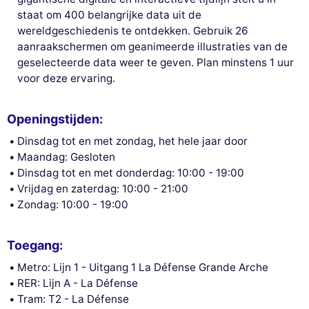
staat om 400 belangrijke data uit de
wereldgeschiedenis te ontdekken. Gebruik 26
aanraakschermen om geanimeerde illustraties van de
geselecteerde data weer te geven. Plan minstens 1 uur
voor deze ervaring.
Openingstijden:
Dinsdag tot en met zondag, het hele jaar door
Maandag: Gesloten
Dinsdag tot en met donderdag: 10:00 - 19:00
Vrijdag en zaterdag: 10:00 - 21:00
Zondag: 10:00 - 19:00
Deze website gebruikt
cookies
Toegang:
Wij gebruiken cookies en uw persoonlijke gegevens om uw browse-
Metro: Lijn 1 - Uitgang 1 La Défense Grande Arche
ervaring te verbeteren, ons bereik te meten en de advertenties die u
worden getoond te personaliseren. U kunt uw voorkeuren op elk
RER: Lijn A - La Défense
moment accepteren, weigeren of beheren.
Tram: T2 - La Défense