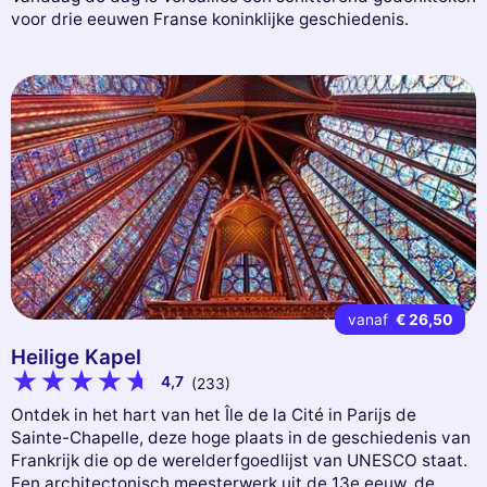
voor drie eeuwen Franse koninklijke geschiedenis.
vanaf
€ 26,50
Heilige Kapel
4,7
(233)
Ontdek in het hart van het Île de la Cité in Parijs de
Sainte-Chapelle, deze hoge plaats in de geschiedenis van
Frankrijk die op de werelderfgoedlijst van UNESCO staat.
Een architectonisch meesterwerk uit de 13e eeuw, de