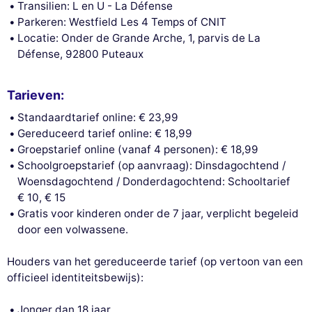
Transilien: L en U - La Défense
Toestemmingen gecertificeerd door
Parkeren: Westfield Les 4 Temps of CNIT
Nooit!
Laat me zien
Dit is ok voor mik
Locatie: Onder de Grande Arche, 1, parvis de La
Défense, 92800 Puteaux
Tarieven:
Standaardtarief online: € 23,99
Gereduceerd tarief online: € 18,99
Groepstarief online (vanaf 4 personen): € 18,99
Schoolgroepstarief (op aanvraag): Dinsdagochtend /
Woensdagochtend / Donderdagochtend: Schooltarief
€ 10, € 15
Gratis voor kinderen onder de 7 jaar, verplicht begeleid
door een volwassene.
Houders van het gereduceerde tarief (op vertoon van een
officieel identiteitsbewijs):
Jonger dan 18 jaar