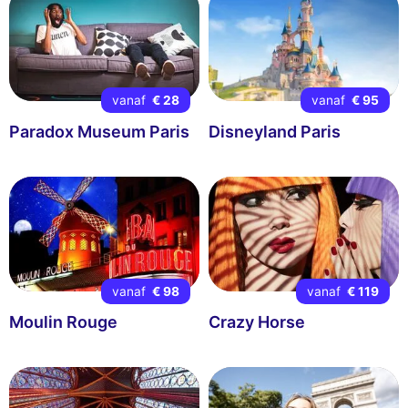
vanaf
€ 28
vanaf
€ 95
Paradox Museum Paris
Disneyland Paris
vanaf
€ 98
vanaf
€ 119
Moulin Rouge
Crazy Horse