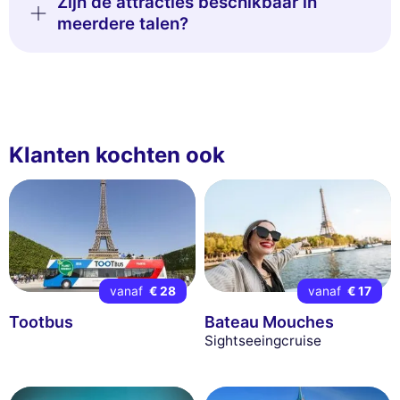
Zijn de attracties beschikbaar in
meerdere talen?
Klanten kochten ook
vanaf
€ 28
vanaf
€ 17
Tootbus
Bateau Mouches
Sightseeingcruise