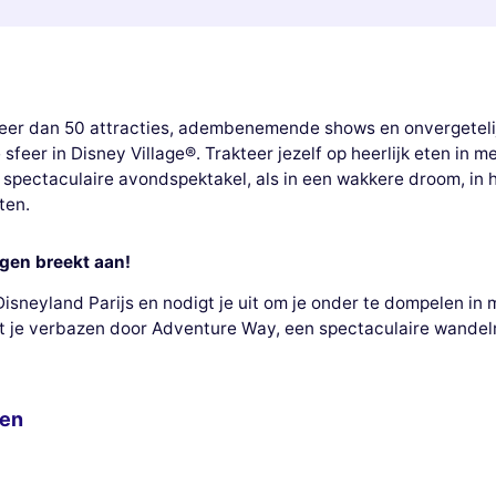
er dan 50 attracties, adembenemende shows en onvergetelij
feer in Disney Village®. Trakteer jezelf op heerlijk eten in 
 spectaculaire avondspektakel, als in een wakkere droom, in 
ten.
gen breekt aan!
Disneyland Parijs en nodigt je uit om je onder te dompelen i
at je verbazen door Adventure Way, een spectaculaire wandel
ken