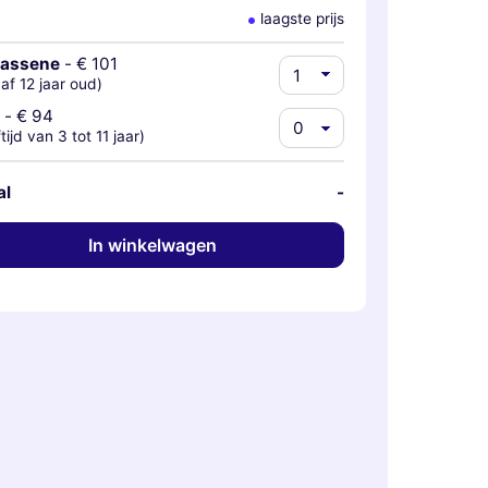
laagste prijs
wassene
-
€ 101
af 12 jaar oud)
-
€ 94
ftijd van 3 tot 11 jaar)
al
-
In winkelwagen