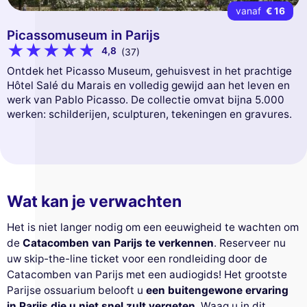
vanaf
€ 16
Picassomuseum in Parijs
4,8
(37)
Ontdek het Picasso Museum, gehuisvest in het prachtige
Hôtel Salé du Marais en volledig gewijd aan het leven en
werk van Pablo Picasso. De collectie omvat bijna 5.000
werken: schilderijen, sculpturen, tekeningen en gravures.
Wat kan je verwachten
Het is niet langer nodig om een eeuwigheid te wachten om
de
Catacomben van Parijs te verkennen
. Reserveer nu
uw skip-the-line ticket voor een rondleiding door de
Catacomben van Parijs met een audiogids! Het grootste
Parijse ossuarium belooft u
een buitengewone ervaring
in Parijs die u niet snel zult vergeten
. Waag u in dit