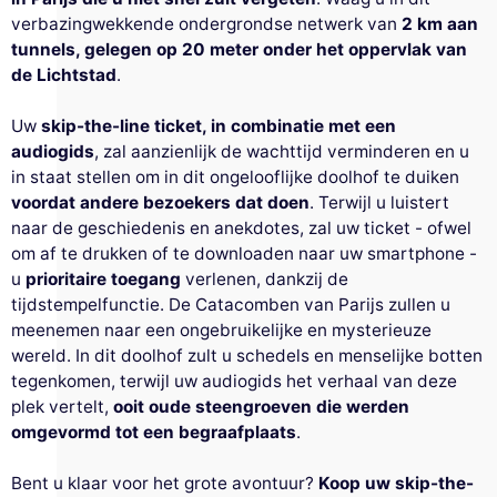
verbazingwekkende ondergrondse netwerk van
2 km aan
tunnels, gelegen op 20 meter onder het oppervlak van
de Lichtstad
.
Uw
skip-the-line ticket, in combinatie met een
audiogids
, zal aanzienlijk de wachttijd verminderen en u
in staat stellen om in dit ongelooflijke doolhof te duiken
voordat andere bezoekers dat doen
. Terwijl u luistert
naar de geschiedenis en anekdotes, zal uw ticket - ofwel
om af te drukken of te downloaden naar uw smartphone -
u
prioritaire toegang
verlenen, dankzij de
tijdstempelfunctie. De Catacomben van Parijs zullen u
meenemen naar een ongebruikelijke en mysterieuze
wereld. In dit doolhof zult u schedels en menselijke botten
tegenkomen, terwijl uw audiogids het verhaal van deze
plek vertelt,
ooit oude steengroeven die werden
omgevormd tot een begraafplaats
.
Bent u klaar voor het grote avontuur?
Koop uw skip-the-