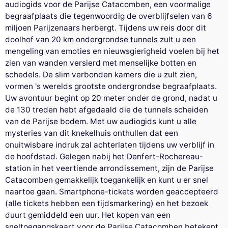
audiogids voor de Parijse Catacomben, een voormalige
begraafplaats die tegenwoordig de overblijfselen van 6
miljoen Parijzenaars herbergt. Tijdens uw reis door dit
doolhof van 20 km ondergrondse tunnels zult u een
mengeling van emoties en nieuwsgierigheid voelen bij het
zien van wanden versierd met menselijke botten en
schedels. De slim verbonden kamers die u zult zien,
vormen 's werelds grootste ondergrondse begraafplaats.
Uw avontuur begint op 20 meter onder de grond, nadat u
de 130 treden hebt afgedaald die de tunnels scheiden
van de Parijse bodem. Met uw audiogids kunt u alle
mysteries van dit knekelhuis onthullen dat een
onuitwisbare indruk zal achterlaten tijdens uw verblijf in
de hoofdstad. Gelegen nabij het Denfert-Rochereau-
station in het veertiende arrondissement, zijn de Parijse
Catacomben gemakkelijk toegankelijk en kunt u er snel
naartoe gaan. Smartphone-tickets worden geaccepteerd
(alle tickets hebben een tijdsmarkering) en het bezoek
duurt gemiddeld een uur. Het kopen van een
sneltoegangskaart voor de Parijse Catacomben betekent