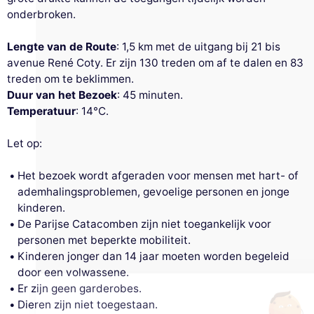
onderbroken.
Lengte van de Route
: 1,5 km met de uitgang bij 21 bis
avenue René Coty. Er zijn 130 treden om af te dalen en 83
treden om te beklimmen.
Duur van het Bezoek
: 45 minuten.
Temperatuur
: 14°C.
Let op:
Het bezoek wordt afgeraden voor mensen met hart- of
ademhalingsproblemen, gevoelige personen en jonge
Deze website gebruikt
kinderen.
cookies
De Parijse Catacomben zijn niet toegankelijk voor
personen met beperkte mobiliteit.
Wij gebruiken cookies en uw persoonlijke
Kinderen jonger dan 14 jaar moeten worden begeleid
gegevens om uw browse-ervaring te
door een volwassene.
verbeteren, ons bereik te meten en de advertenties die u worden
Er zijn geen garderobes.
getoond te personaliseren. U kunt uw voorkeuren op elk moment
accepteren, weigeren of beheren.
Dieren zijn niet toegestaan.