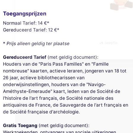
Toestemmingen gecertificeerd door
Toegangsprijzen
Nooit!
Laat me zien
Dit is ok voor mik
Normaal Tarief: 14 €*
Gereduceerd Tarief: 12 €*
*
Prijs alleen geldig ter plaatse
Gereduceerd Tarief
(met geldig document):
Houders van de "Paris Pass Familles" en "Famille
nombreuse" kaarten, actieve leraren, jongeren van 18 tot
26 jaar, actieve bibliothecarissen van
onderwijsinstellingen, houders van de "Navigo-
Améthyste-Emeraude" kaart, leden van de Société de
l'histoire de l'art français, de Société nationale des
antiquaires de France, de Sauvegarde de l'art français en
de Société française d'archéologie.
Gratis Toegang
(met geldig document):
Werkzoekenden, ontvangers van sociale uitkeringen,