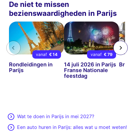
De niet te missen
bezienswaardigheden in Parijs
vanaf
€ 14
vanaf
€ 79
Rondleidingen in
14 juli 2026 in Parijs
Brunc
Parijs
Franse Nationale
feestdag
Wat te doen in Parijs in mei 2027?
Een auto huren in Parijs: alles wat u moet weten!