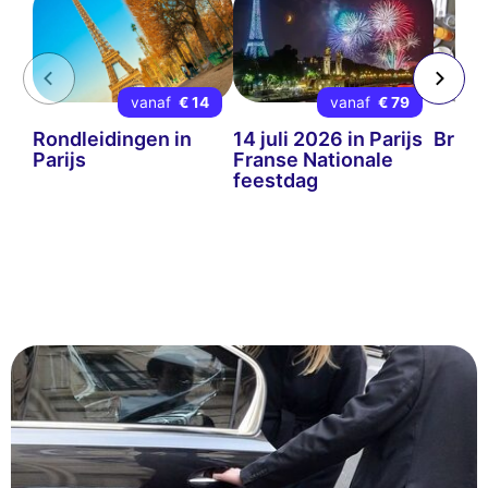
vanaf
€ 14
vanaf
€ 79
Rondleidingen in
14 juli 2026 in Parijs
Brunc
Parijs
Franse Nationale
feestdag