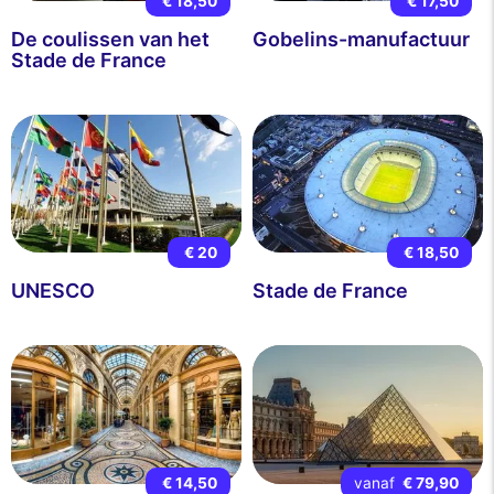
€ 18,50
€ 17,50
De coulissen van het
Gobelins-manufactuur
Stade de France
€ 20
€ 18,50
UNESCO
Stade de France
€ 14,50
vanaf
€ 79,90