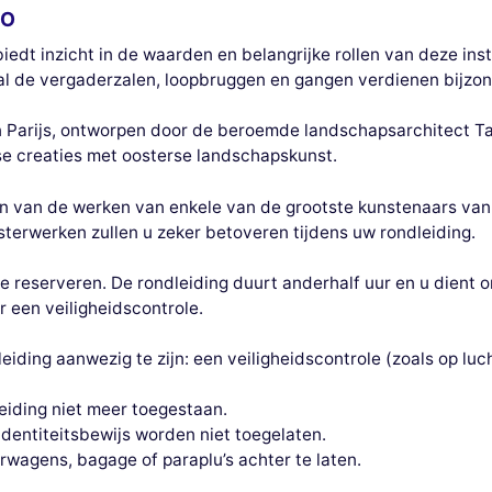
CO
t inzicht in de waarden en belangrijke rollen van deze inste
l de vergaderzalen, loopbruggen en gangen verdienen bijzo
n Parijs, ontworpen door de beroemde landschapsarchitect T
 creaties met oosterse landschapskunst.
en van de werken van enkele van de grootste kunstenaars van 
terwerken zullen u zeker betoveren tijdens uw rondleiding.
 te reserveren. De rondleiding duurt anderhalf uur en u dient 
r een veiligheidscontrole.
iding aanwezig te zijn: een veiligheidscontrole (zoals op luc
eiding niet meer toegestaan.
identiteitsbewijs worden niet toegelaten.
wagens, bagage of paraplu’s achter te laten.