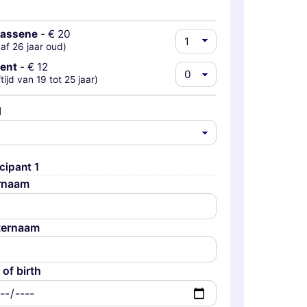
wassene
-
€ 20
af 26 jaar oud)
ent
-
€ 12
ftijd van 19 tot 25 jaar)
d
cipant 1
rnaam
ternaam
 of birth