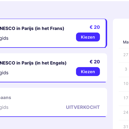
€ 20
NESCO in Parijs (in het Frans)
‹
Kiezen
gids
Ma
27
€ 20
NESCO in Parijs (in het Engels)
3
Kiezen
gids
10
paans
17
gids
UITVERKOCHT
24
31