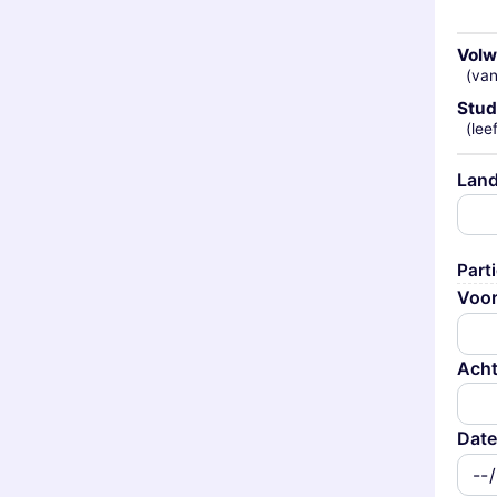
Vol
(van
Stud
(lee
Lan
Parti
Voo
Ach
Date