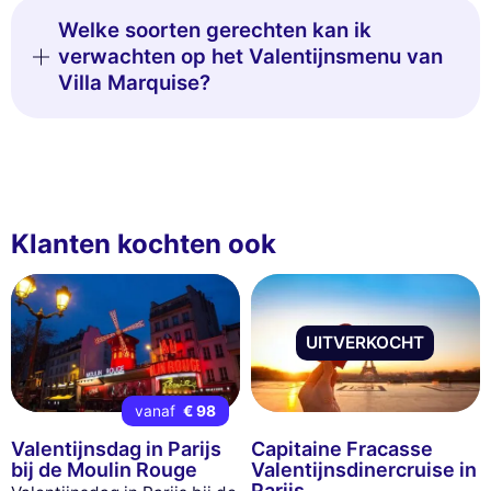
Welke soorten gerechten kan ik
verwachten op het Valentijnsmenu van
Villa Marquise?
Klanten kochten ook
UITVERKOCHT
vanaf
€ 98
Valentijnsdag in Parijs
Capitaine Fracasse
bij de Moulin Rouge
Valentijnsdinercruise in
Parijs