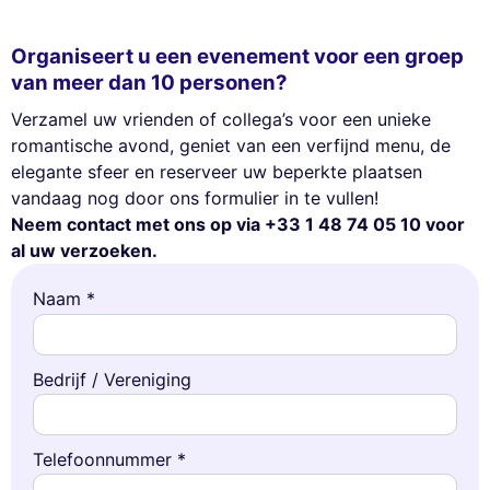
Organiseert u een evenement voor een groep
van meer dan 10 personen?
Verzamel uw vrienden of collega’s voor een unieke
romantische avond, geniet van een verfijnd menu, de
elegante sfeer en reserveer uw beperkte plaatsen
vandaag nog door ons formulier in te vullen!
Neem contact met ons op via +33 1 48 74 05 10 voor
al uw verzoeken.
Naam *
Deze website gebruikt
Bedrijf / Vereniging
cookies
Wij gebruiken cookies en uw persoonlijke gegevens om uw browse-
ervaring te verbeteren, ons bereik te meten en de advertenties die u
Telefoonnummer *
worden getoond te personaliseren. U kunt uw voorkeuren op elk