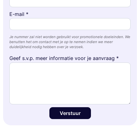
moment accepteren, weigeren of beheren.
Toestemmingen gecertificeerd door
E-mail *
Nooit!
Laat me zien
Dit is ok voor mik
Je nummer zal niet worden gebruikt voor promotionele doeleinden. We
benutten het om contact met je op te nemen indien we meer
duidelijkheid nodig hebben over je verzoek.
Geef s.v.p. meer informatie voor je aanvraag *
Verstuur