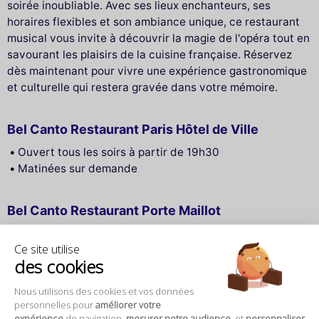
soirée inoubliable. Avec ses lieux enchanteurs, ses
horaires flexibles et son ambiance unique, ce restaurant
musical vous invite à découvrir la magie de l'opéra tout en
savourant les plaisirs de la cuisine française. Réservez
dès maintenant pour vivre une expérience gastronomique
et culturelle qui restera gravée dans votre mémoire.
Bel Canto Restaurant Paris Hôtel de Ville
Ouvert tous les soirs à partir de 19h30
Matinées sur demande
Bel Canto Restaurant Porte Maillot
Ouvert du mardi au samedi à partir de 19h30
Ce site utilise
Dimanche, lundi et matinées sur demande
des cookies
Nous utilisons des cookies et vos données
personnelles pour
améliorer votre
expérience
de navigation,
mesurer notre audience
, et
personnaliser