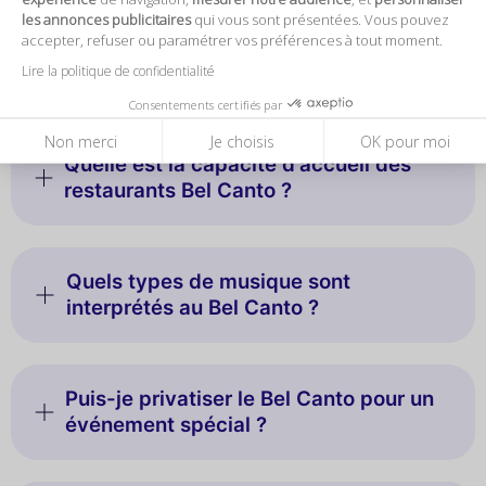
Questions fréquentes
les annonces publicitaires
qui vous sont présentées. Vous pouvez
accepter, refuser ou paramétrer vos préférences à tout moment.
Qu'est-ce que le Bel Canto ?
Lire la politique de confidentialité
Consentements certifiés par
Non merci
Je choisis
OK pour moi
Quelle est la capacité d'accueil des
restaurants Bel Canto ?
Quels types de musique sont
interprétés au Bel Canto ?
Puis-je privatiser le Bel Canto pour un
événement spécial ?