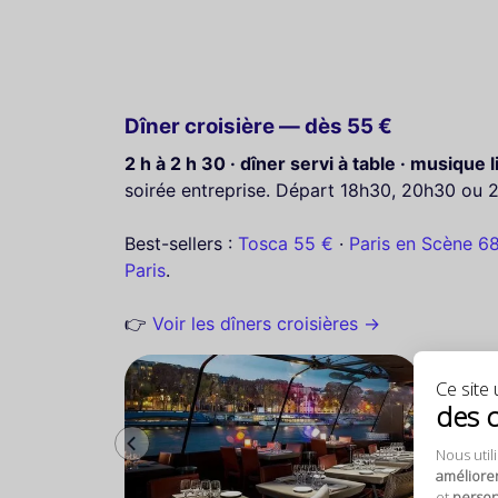
Dîner croisière — dès 55 €
2 h à 2 h 30 · dîner servi à table · musique li
soirée entreprise. Départ 18h30, 20h30 ou 
Best-sellers :
Tosca 55 €
·
Paris en Scène 6
Paris
.
👉
Voir les dîners croisières →
Ce site u
des 
Nous util
améliore
et
personn