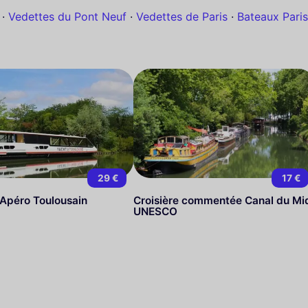
·
Vedettes du Pont Neuf
·
Vedettes de Paris
·
Bateaux Paris
29 €
17 €
 Apéro Toulousain
Croisière commentée Canal du Mi
UNESCO