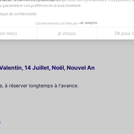
ou paramétrer vos préférences à tout moment.
à partir de
135 €
à partir de
80 €
itique de confidentialité
isière sur la Seine avec
Dîner-Croisière sur la Seine à bord
aux-Mouches à Paris
du Capitaine Fracasse à Paris
Consentements certifiés par
4,7
4,7
(1481)
(273)
on merci
Je choisis
OK pour 
lentin, 14 Juillet, Noël, Nouvel An
e, à réserver longtemps à l'avance.
e