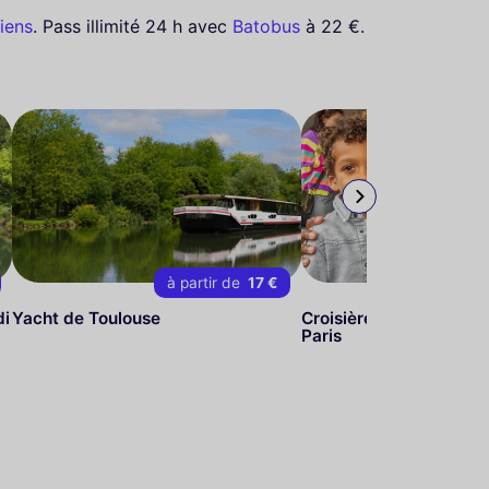
iens
. Pass illimité 24 h avec
Batobus
à 22 €.
à partir de
17 €
di
Yacht de Toulouse
Croisière en Famille - 
Paris