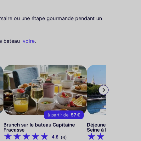
versaire ou une étape gourmande pendant un
le bateau
Ivoire
.
à partir de
57 €
à par
Brunch sur le bateau Capitaine
Déjeuner-Croisière Pres
Fracasse
Seine à bord du Tosca
4,8
4,
(6)