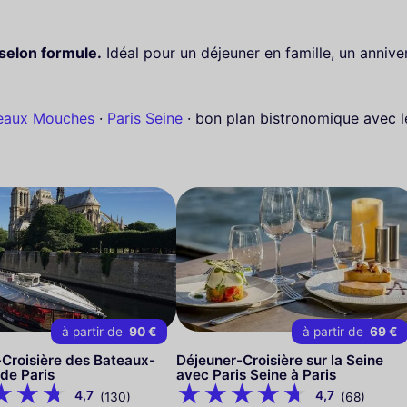
 selon formule.
Idéal pour un déjeuner en famille, un anni
eaux Mouches
·
Paris Seine
· bon plan bistronomique avec 
à partir de
90 €
à partir de
69 €
Croisière des Bateaux-
Déjeuner-Croisière sur la Seine
de Paris
avec Paris Seine à Paris
4,7
4,7
(130)
(68)