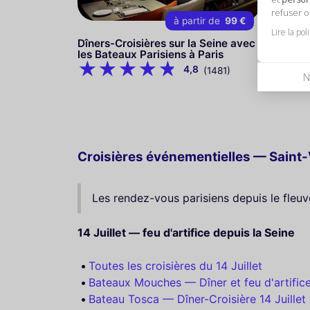
refuser 
à partir de
99 €
Lire la pol
Dîners-Croisières sur la Seine avec
Dîner-Cro
les Bateaux Parisiens à Paris
les Bate
4,8
(1481)
N
Croisières événementielles — Saint-Va
Les rendez-vous parisiens depuis le fleuv
14 Juillet — feu d'artifice depuis la Seine
Toutes les croisières du 14 Juillet
Bateaux Mouches — Dîner et feu d'artific
Bateau Tosca — Dîner-Croisière 14 Juillet