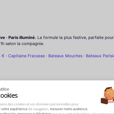
ve · Paris illuminé.
La formule la plus festive, parfaite po
21h selon la compagnie.
8 €
·
Capitaine Fracasse
·
Bateaux Mouches
·
Bateaux Parisi
tilise
cookies
isons des cookies et vos données personnelles pour
r votre expérience
de navigation,
mesurer notre audience
,
aliser les annonces publicitaires
qui vous sont présentées. Vous pouvez 