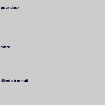
s pour deux
cembre
illante à minuit