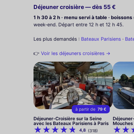
Déjeuner croisière — dès 55 €
1 h 30 à 2 h · menu servi à table · boissons
week-end. Départ entre 12 h et 12 h 45.
Les plus demandés :
Bateaux Parisiens
·
Bat
👉
Voir les déjeuners croisières →
à partir de
79 €
Déjeuner-Croisière sur la Seine
Déjeuner-
avec les Bateaux Parisiens à Paris
Mouches 
4,8
(318)