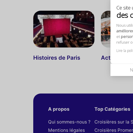
Ce site u
des 
Nous util
améliore
et
personn
refuser 
Lire la pol
Histoires de Paris
Actualités d
N
A propos
Top Catégories
Qui sommes-nous ?
Croisières sur la 
Mentions légales
Croisières Prome