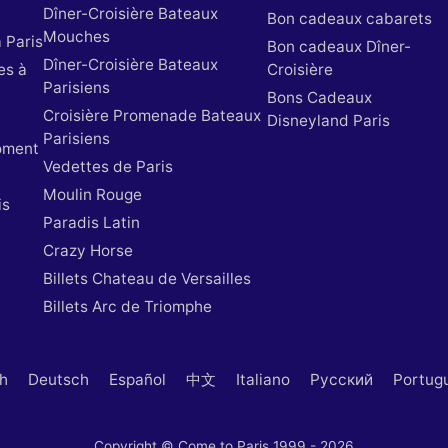
Dîner-Croisière Bateaux
Bon cadeaux cabarets
Mouches
 Paris
Bon cadeaux Dîner-
Dîner-Croisière Bateaux
es à
Croisière
Parisiens
Bons Cadeaux
Croisière Promenade Bateaux
Disneyland Paris
Parisiens
oment
Vedettes de Paris
Moulin Rouge
is
Paradis Latin
Crazy Horse
Billets Chateau de Versailles
Billets Arc de Triomphe
sh
Deutsch
Español
中文
Italiano
Русский
Portug
Copyright © Come to Paris 1999 - 2026