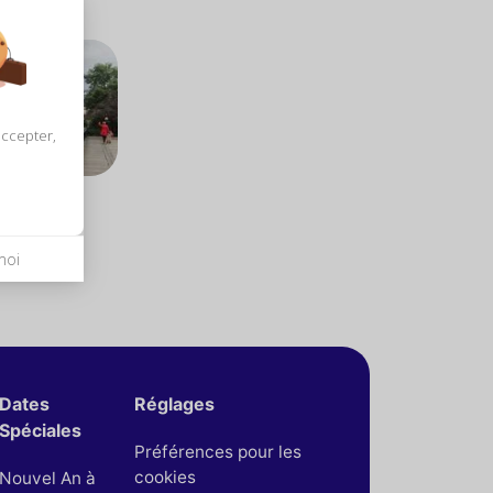
accepter,
is
moi
Dates
Réglages
Spéciales
Préférences pour les
cookies
Nouvel An à