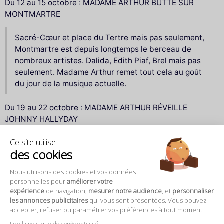
Du 12 au 15 octobre : MADAME ARTHUR BUTTE SUR
MONTMARTRE
Sacré-Cœur et place du Tertre mais pas seulement,
Montmartre est depuis longtemps le berceau de
nombreux artistes. Dalida, Edith Piaf, Brel mais pas
seulement. Madame Arthur remet tout cela au goût
du jour de la musique actuelle.
Du 19 au 22 octobre : MADAME ARTHUR RÉVEILLE
JOHNNY HALLYDAY
Ce site utilise
Allumer le feuuuuuu, alllummmmer le feeeeuuu !
des cookies
Même si on a pas besoin de Johnny pour ça, on a
décidé de se faire plaisir cette semaine avec lui ! Du
Nous utilisons des cookies et vos données
rock, des flammes et du mascara, Johnny, on va
personnelles pour
améliorer votre
t'emmener au St Barthes chez les travestis.
expérience
de navigation,
mesurer notre audience
, et
personnaliser
les annonces publicitaires
qui vous sont présentées. Vous pouvez
accepter, refuser ou paramétrer vos préférences à tout moment.
Du 26 au 29 octobre : MADAME ARTHUR RECOIFFE AMY
Lire la politique de confidentialité