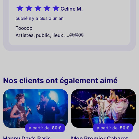
Celine M.
publié il y a plus d'un an
Toooop
Artistes, public, lieux ....🤩🤩🤩
Nos clients ont également aimé
à partir de
80 €
à partir de
50 €
Happy Day's Paris
Mon Premier Cabaret