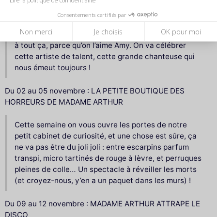
WINEHOUSE
Consentements certifiés par
On ne va pas se mentir, Amy Winehouse, c’est pas le
Non merci
Je choisis
OK pour moi
top du fun, mais va mettre un coup de beauty brosse
à tout ça, parce qu’on l’aime Amy. On va célébrer
cette artiste de talent, cette grande chanteuse qui
nous émeut toujours !
Du 02 au 05 novembre : LA PETITE BOUTIQUE DES
HORREURS DE MADAME ARTHUR
Cette semaine on vous ouvre les portes de notre
petit cabinet de curiosité, et une chose est sûre, ça
ne va pas être du joli joli : entre escarpins parfum
transpi, micro tartinés de rouge à lèvre, et perruques
pleines de colle… Un spectacle à réveiller les morts
(et croyez-nous, y’en a un paquet dans les murs) !
Du 09 au 12 novembre : MADAME ARTHUR ATTRAPE LE
DISCO