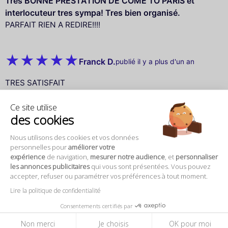
Tres BONNE PRESTATION DE COME TO PARIS et
interlocuteur tres sympa! Tres bien organisé.
PARFAIT RIEN A REDIRE!!!!
Franck D.
publié il y a plus d'un an
TRES SATISFAIT
Ce site utilise
des cookies
Nous utilisons des cookies et vos données
personnelles pour
améliorer votre
expérience
de navigation,
mesurer notre audience
, et
personnaliser
les annonces publicitaires
qui vous sont présentées. Vous pouvez
accepter, refuser ou paramétrer vos préférences à tout moment.
A propos
Lire la politique de confidentialité
Qui sommes-nous ?
Consentements certifiés par
Mentions légales
Non merci
Je choisis
OK pour moi
Conditions générales vente