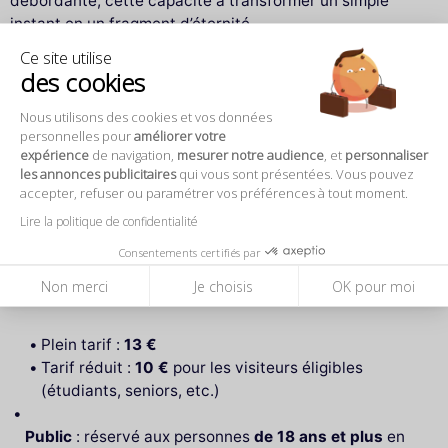
débordante, cette capacité à transformer un simple
instant en un fragment d’éternité.
Ce site utilise
des cookies
Informations pratiques pour préparer votre visite
L’exposition se tient au
Musée national des arts
Nous utilisons des cookies et vos données
personnelles pour
améliorer votre
asiatiques – Guimet
, un lieu emblématique situé dans le
expérience
de navigation,
mesurer notre audience
, et
personnaliser
16ᵉ arrondissement de Paris. Facilement accessible par
les annonces publicitaires
qui vous sont présentées. Vous pouvez
les transports en commun ou en voiture, ce musée est
accepter, refuser ou paramétrer vos préférences à tout moment.
reconnu pour ses collections prestigieuses et ses
Lire la politique de confidentialité
expositions temporaires de grande qualité.
Consentements certifiés par
Dates
: du 1er octobre 2026 au 12 janvier 2027
Non merci
Je choisis
OK pour moi
Tarifs
:
Plein tarif :
13 €
Tarif réduit :
10 €
pour les visiteurs éligibles
(étudiants, seniors, etc.)
Public
: réservé aux personnes
de 18 ans et plus
en