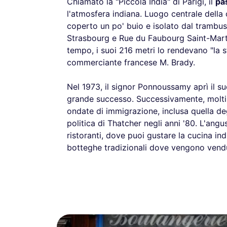
Chiamato la "Piccola India" di Parigi, il
pa
l'atmosfera indiana. Luogo centrale della
coperto un po' buio e isolato dal trambust
Strasbourg e Rue du Faubourg Saint-Marti
tempo, i suoi 216 metri lo rendevano "la s
commerciante francese M. Brady.
Nel 1973, il signor Ponnoussamy aprì il s
grande successo. Successivamente, molti a
ondate di immigrazione, inclusa quella de
politica di Thatcher negli anni '80. L'ang
ristoranti, dove puoi gustare la cucina ind
botteghe tradizionali dove vengono venduti