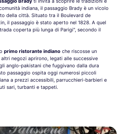
ssaggio Brady
ti invita a scoprire le tradizioni e
 comunità indiana, il passaggio Brady è un vicolo
o della città. Situato tra il Boulevard de
n, il passaggio è stato aperto nel 1828. A quel
trada coperta più lunga di Parigi", secondo il
uo
primo ristorante indiano
che riscosse un
ltri negozi aprirono, legati alle successive
gli anglo-pakistani che fuggivano dalla dura
usto passaggio ospita oggi numerosi piccoli
iana a prezzi accessibili, parrucchieri-barbieri e
 sari, turbanti e tappeti.