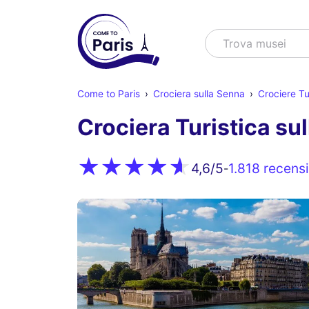
Cercare
Trova s
Come to Paris
Crociera sulla Senna
Crociere Tu
Crociera Turistica su
1.818 recensi
4,6
/5
-