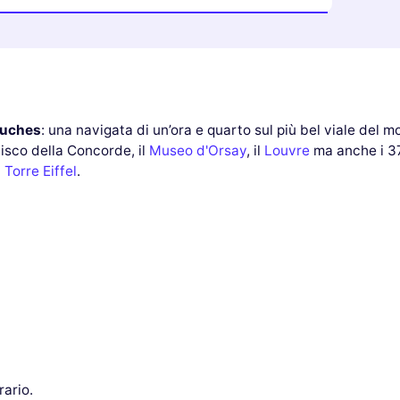
uches
: una navigata di un’ora e quarto sul più bel viale del m
lisco della Concorde, il
Museo d'Orsay
, il
Louvre
ma anche i 37 
a
Torre Eiffel
.
rario.