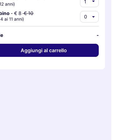
12 anni)
bino
-
€ 8
€ 10
 4 ai 11 anni)
le
-
Aggiungi al carrello