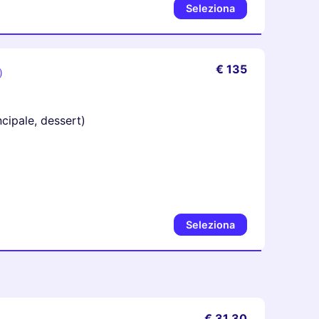
Seleziona
€ 135
)
ncipale, dessert)
Seleziona
€ 31,30