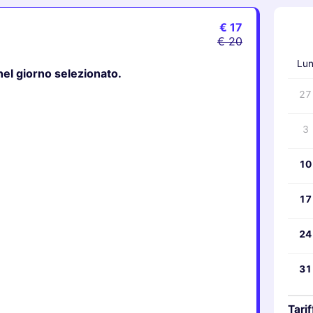
€ 17
‹
€ 20
Lu
 nel giorno selezionato.
27
3
10
17
24
31
Tarif