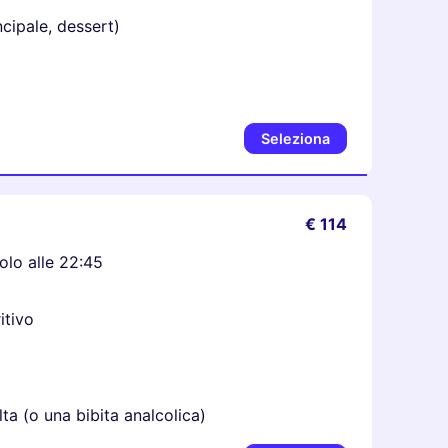
ncipale, dessert)
Seleziona
€ 114
olo alle 22:45
itivo
ta (o una bibita analcolica)