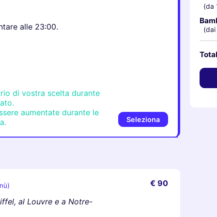
(da 
Bam
tare alle 23:00.
(dai
Tota
ario di vostra scelta durante
nato.
ssere aumentate durante le
Seleziona
a.
€ 90
enù)
iffel, al Louvre e a Notre-