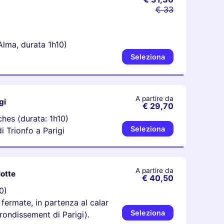
€ 33
Alma, durata 1h10)
Seleziona
A partire da
gi
€ 29,70
hes (durata: 1h10)
Seleziona
i Trionfo a Parigi
A partire da
Notte
€ 40,50
0)
fermate, in partenza al calar
Seleziona
rondissement di Parigi).