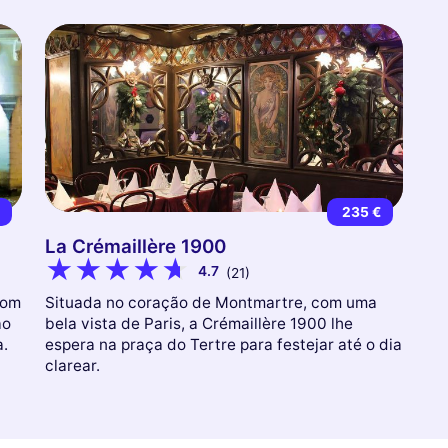
€
235 €
La Crémaillère 1900
4.7
(21)
com
Situada no coração de Montmartre, com uma
ao
bela vista de Paris, a Crémaillère 1900 lhe
a.
espera na praça do Tertre para festejar até o dia
clarear.