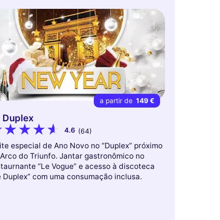
a partir de
149 €
 Duplex
4.6
(64)
ite especial de Ano Novo no “Duplex” próximo
 Arco do Triunfo. Jantar gastronômico no
staurnante “Le Vogue” e acesso à discoteca
e Duplex” com uma consumação inclusa.