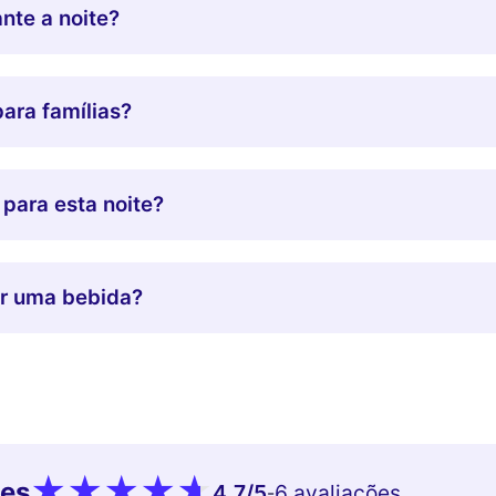
nte a noite?
ara famílias?
 para esta noite?
ar uma bebida?
tes
4.7
/5
6 avaliações
-