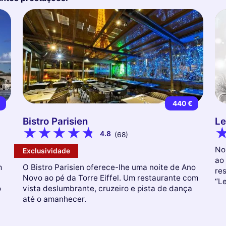
€
440 €
Bistro Parisien
Le
4.8
(68)
No
Exclusividade
ao
m
O Bistro Parisien oferece-lhe uma noite de Ano
re
Novo ao pé da Torre Eiffel. Um restaurante com
“L
o
vista deslumbrante, cruzeiro e pista de dança
até o amanhecer.