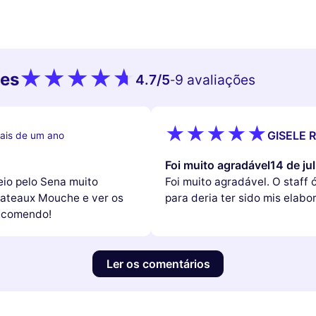
tes
4.7
/5
9 avaliações
-
GISELE R
ais de um ano
Foi muito agradável14 de ju
eio pelo Sena muito
Foi muito agradável. O staff
 Bateaux Mouche e ver os
para deria ter sido mis elab
recomendo!
Ler os comentários