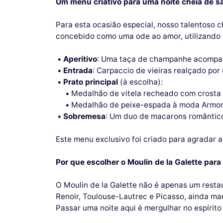
Um menu criativo para uma noite cheia de s
Para esta ocasião especial, nosso talentoso c
concebido como uma ode ao amor, utilizando 
Aperitivo
: Uma taça de champanhe acompanha
Entrada
: Carpaccio de vieiras realçado po
Prato principal
(à escolha):
Medalhão de vitela recheado com crosta
Medalhão de peixe-espada à moda Armori
Sobremesa
: Um duo de macarons romântico
Este menu exclusivo foi criado para agradar a
Por que escolher o Moulin de la Galette par
O Moulin de la Galette não é apenas um resta
Renoir, Toulouse-Lautrec e Picasso, ainda 
Passar uma noite aqui é mergulhar no espíri