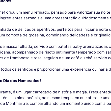
abores
hef criou um menu refinado, pensado para valorizar sua noite
ingredientes sazonais e uma apresentação cuidadosamente el
da de delicados aperitivos, perfeitos para iniciar a noite d
r um compota de groselha, combinando delicadeza e originali
 de massa folhada, servido com batatas baby aromatizadas 
cana, acompanhado de risoto sutilmente temperado com sab
s de framboesa e rosa, seguido de um café ou chá servido c
 todos os sentidos e proporcionar uma experiência culinária d
a o Dia dos Namorados?
urante, é um lugar carregado de história e magia. Frequentad
mantém sua alma boêmia, ao mesmo tempo em que oferece uma
to de Montmartre, compartilhando um momento único com a p