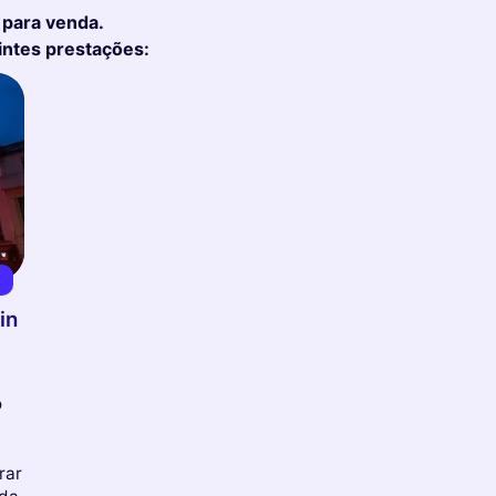
 para venda.
intes prestações:
€
in
o
rar