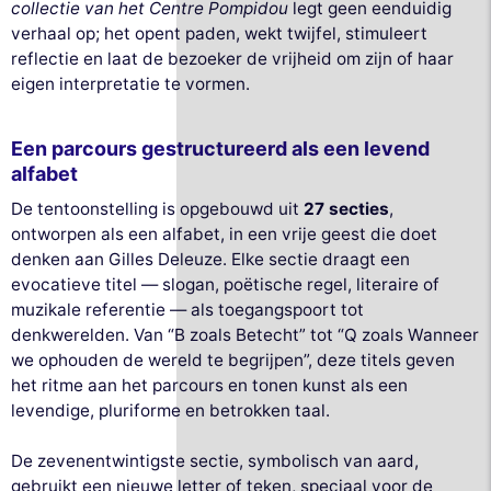
collectie van het Centre Pompidou
legt geen eenduidig
verhaal op; het opent paden, wekt twijfel, stimuleert
reflectie en laat de bezoeker de vrijheid om zijn of haar
eigen interpretatie te vormen.
Een parcours gestructureerd als een levend
alfabet
De tentoonstelling is opgebouwd uit
27 secties
,
ontworpen als een alfabet, in een vrije geest die doet
denken aan Gilles Deleuze. Elke sectie draagt een
evocatieve titel — slogan, poëtische regel, literaire of
muzikale referentie — als toegangspoort tot
denkwerelden. Van “B zoals Betecht” tot “Q zoals Wanneer
we ophouden de wereld te begrijpen”, deze titels geven
het ritme aan het parcours en tonen kunst als een
levendige, pluriforme en betrokken taal.
De zevenentwintigste sectie, symbolisch van aard,
gebruikt een nieuwe letter of teken, speciaal voor de