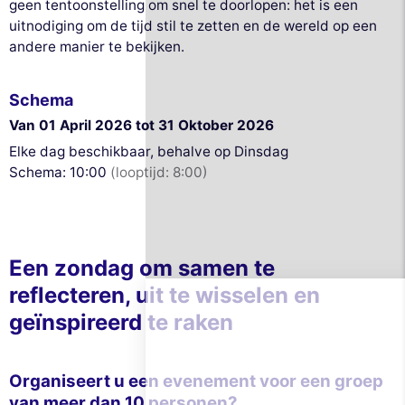
geen tentoonstelling om snel te doorlopen: het is een
uitnodiging om de tijd stil te zetten en de wereld op een
andere manier te bekijken.
Schema
Van 01 April 2026 tot 31 Oktober 2026
Elke dag beschikbaar, behalve op Dinsdag
Schema: 10:00
(looptijd: 8:00)
Deze website gebruikt
cookies
Wij gebruiken cookies en uw persoonlijke
Een zondag om samen te
gegevens om uw browse-ervaring te
verbeteren, ons bereik te meten en de advertenties die u worden
reflecteren, uit te wisselen en
getoond te personaliseren. U kunt uw voorkeuren op elk moment
accepteren, weigeren of beheren.
geïnspireerd te raken
Toestemmingen gecertificeerd door
Nooit!
Laat me zien
Dit is ok voor mik
Organiseert u een evenement voor een groep
van meer dan 10 personen?