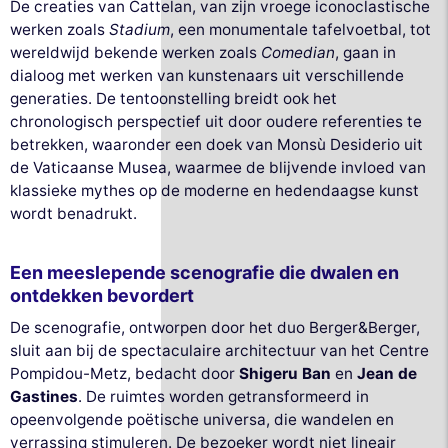
De creaties van Cattelan, van zijn vroege iconoclastische
werken zoals
Stadium
, een monumentale tafelvoetbal, tot
wereldwijd bekende werken zoals
Comedian
, gaan in
dialoog met werken van kunstenaars uit verschillende
generaties. De tentoonstelling breidt ook het
chronologisch perspectief uit door oudere referenties te
betrekken, waaronder een doek van Monsù Desiderio uit
de Vaticaanse Musea, waarmee de blijvende invloed van
klassieke mythes op de moderne en hedendaagse kunst
wordt benadrukt.
Een meeslepende scenografie die dwalen en
ontdekken bevordert
De scenografie, ontworpen door het duo Berger&Berger,
sluit aan bij de spectaculaire architectuur van het Centre
Pompidou-Metz, bedacht door
Shigeru Ban
en
Jean de
Gastines
. De ruimtes worden getransformeerd in
opeenvolgende poëtische universa, die wandelen en
verrassing stimuleren. De bezoeker wordt niet lineair