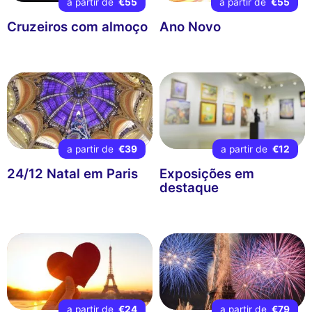
a partir de
€55
a partir de
€55
Cruzeiros com almoço
Ano Novo
a partir de
€39
a partir de
€12
24/12 Natal em Paris
Exposições em
destaque
a partir de
€24
a partir de
€79