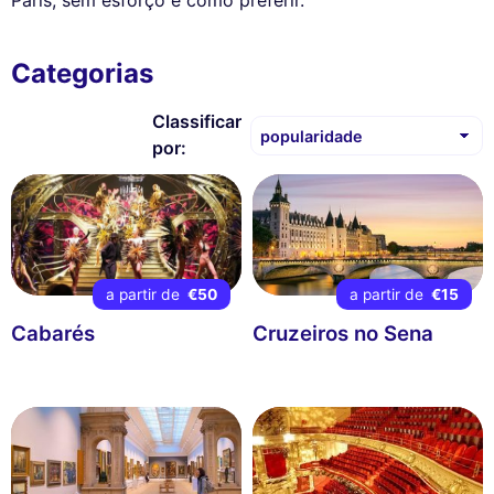
Paris, sem esforço e como preferir.
Categorias
Classificar
por:
a partir de
€50
a partir de
€15
Cabarés
Cruzeiros no Sena