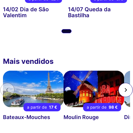
14/02 Dia de São
14/07 Queda da
Valentim
Bastilha
Mais vendidos
a partir de
17 €
a partir de
98 €
Bateaux-Mouches
Moulin Rouge
Dis