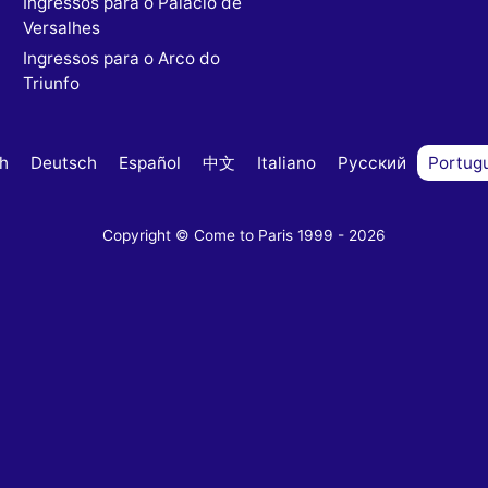
Ingressos para o Palácio de
Versalhes
Ingressos para o Arco do
Triunfo
sh
Deutsch
Español
中文
Italiano
Русский
Portug
Copyright © Come to Paris 1999 - 2026
s
ivacy settings, ensuring compliance with regulations. Cust