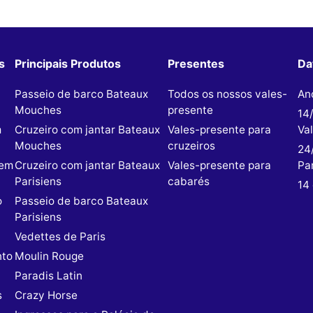
s
Principais Produtos
Presentes
Da
Passeio de barco Bateaux
Todos os nossos vales-
An
Mouches
presente
14
m
Cruzeiro com jantar Bateaux
Vales-presente para
Va
Mouches
cruzeiros
24
 em
Cruzeiro com jantar Bateaux
Vales-presente para
Par
Parisiens
cabarés
14 
o
Passeio de barco Bateaux
Parisiens
Vedettes de Paris
nto
Moulin Rouge
Paradis Latin
s
Crazy Horse