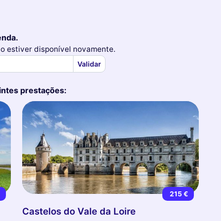
enda.
to estiver disponível novamente.
Validar
intes prestações:
€
215 €
Castelos do Vale da Loire