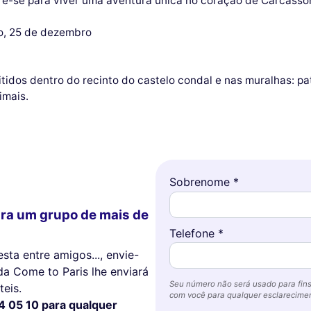
e-se para viver uma aventura única no coração de Carcasso
io, 25 de dezembro
tidos dentro do recinto do castelo condal e nas muralhas: pat
imais.
Sobrenome *
ra um grupo de mais de
Telefone *
sta entre amigos..., envie-
da Come to Paris lhe enviará
Seu número não será usado para fins
eis.
com você para qualquer esclareciment
4 05 10 para qualquer