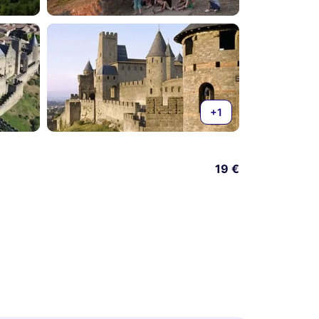
+1
19 €