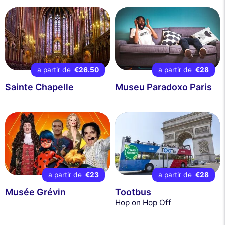
a partir de
€26.50
a partir de
€28
Sainte Chapelle
Museu Paradoxo Paris
a partir de
€23
a partir de
€28
Musée Grévin
Tootbus
Hop on Hop Off