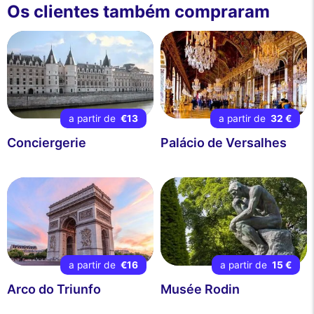
Os clientes também compraram
a partir de
€13
a partir de
32 €
Conciergerie
Palácio de Versalhes
a partir de
€16
a partir de
15 €
Arco do Triunfo
Musée Rodin