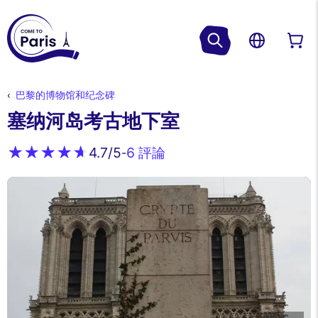
巴黎的博物馆和纪念碑
塞纳河岛考古地下室
6 評論
4.7
/5
-