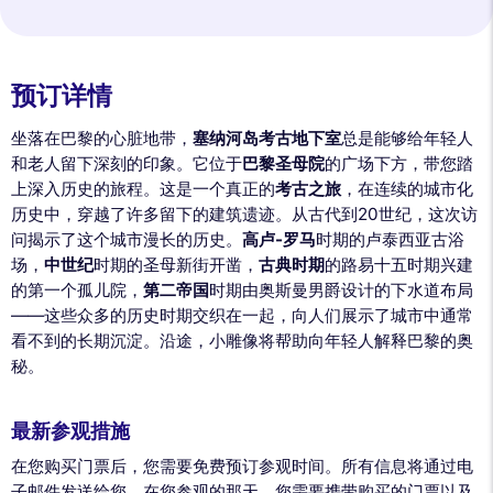
预订详情
坐落在巴黎的心脏地带，
塞纳河岛考古地下室
总是能够给年轻人
和老人留下深刻的印象。它位于
巴黎圣母院
的广场下方，带您踏
上深入历史的旅程。这是一个真正的
考古之旅
，在连续的城市化
历史中，穿越了许多留下的建筑遗迹。从古代到20世纪，这次访
问揭示了这个城市漫长的历史。
高卢-罗马
时期的卢泰西亚古浴
场，
中世纪
时期的圣母新街开凿，
古典时期
的路易十五时期兴建
的第一个孤儿院，
第二帝国
时期由奥斯曼男爵设计的下水道布局
——这些众多的历史时期交织在一起，向人们展示了城市中通常
看不到的长期沉淀。沿途，小雕像将帮助向年轻人解释巴黎的奥
秘。
最新参观措施
在您购买门票后，您需要免费预订参观时间。所有信息将通过电
子邮件发送给您。在您参观的那天，您需要携带购买的门票以及