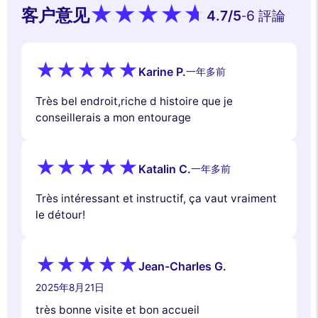
客户意见
4.7
/5
6 評論
-
Karine P.
一年多前
Très bel endroit,riche d histoire que je
conseillerais a mon entourage
Katalin C.
一年多前
Très intéressant et instructif, ça vaut vraiment
le détour!
Jean-Charles G.
2025年8月21日
très bonne visite et bon accueil