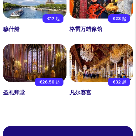
€17
起
€23
起
穆什船
格雷万蜡像馆
€26.50
起
€32
起
圣礼拜堂
凡尔赛宫