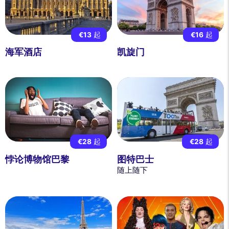
€13
起
€16
起
海军酒店
凯旋门
€28
起
€28
起
悖论博物馆巴黎
图特巴士
随上随下