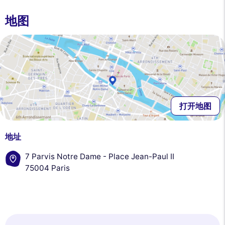
地图
打开地图
地址
7 Parvis Notre Dame - Place Jean-Paul II
75004 Paris