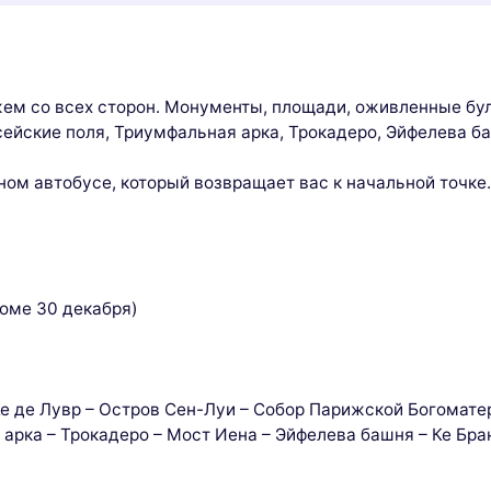
жем со всех сторон. Монументы, площади, оживленные б
сейские поля, Триумфальная арка, Трокадеро, Эйфелева 
ом автобусе, который возвращает вас к начальной точке.
роме 30 декабря)
Ке де Лувр – Остров Сен-Луи – Собор Парижской Богоматер
арка – Трокадеро – Мост Иена – Эйфелева башня – Ке Бран