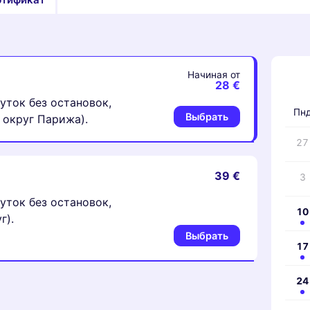
Начиная от
‹
28 €
уток без остановок,
Пн
Выбрать
 округ Парижа).
27
39 €
3
уток без остановок,
10
г).
Выбрать
17
24