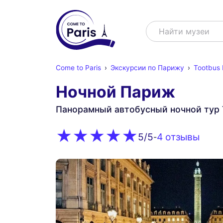
Поиск
Найти м
Come to Paris
Экскурсии по Парижу
Tootbus
Ночной Париж
Панорамный автобусный ночной тур 
4 oтзывы
5
/5
-