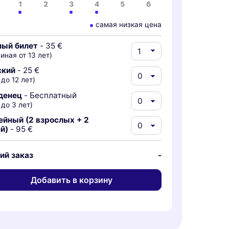
1
2
3
4
5
6
самая низкая цена
ный билет
-
35 €
иная от 13 лет)
ский
-
25 €
 до 12 лет)
денец
-
Бесплатный
 до 3 лет)
йный (2 взрослых + 2
й)
-
95 €
ий заказ
-
Добавить в корзину