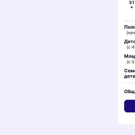
31
Пол
(нач
Дет
(с 4
Mла
(с 0
Семе
дете
Общ