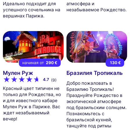
Идеально подходит для
атмосфера и
успешного сочельника на
незабываемое Рождество.
вершинах Парижа.
начиная от
290 €
130 €
Мулен Руж
Бразилия Тропикаль
4.7
(9)
Добро пожаловать в
Красный цвет типичен не
Бразилию Тропикаль!
только для Рождества, но
Празднуйте Рождество в
и для известного кабаре
экзотической атмосфере
Мулен Руж в Париже. Вас
под бразильским солнцем.
ждет незабываемый
Познакомьтесь с
вечер!
бразильской кухней,
танцуйте под ритмы