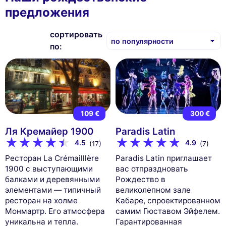
предложения
сортировать
по:
109 €
300 €
Ля Кремайер 1900
Paradis Latin
4.5
4.9
(17)
(7)
Ресторан La Crémailllère
Paradis Latin приглашает
1900 с выступающими
вас отпраздновать
балками и деревянными
Рождество в
элементами — типичный
великолепном зале
ресторан на холме
Кабаре, спроектированном
Монмартр. Его атмосфера
самим Гюставом Эйфелем.
уникальна и тепла.
Гарантированная