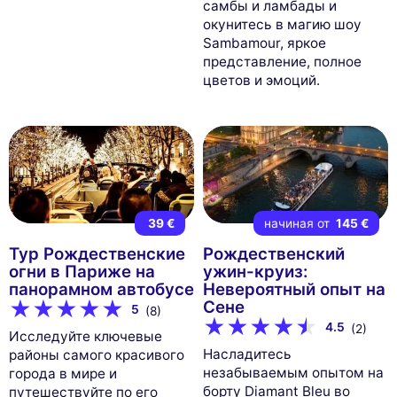
самбы и ламбады и
окунитесь в магию шоу
Sambamour, яркое
представление, полное
цветов и эмоций.
39 €
начиная от
145 €
Тур Рождественские
Рождественский
огни в Париже на
ужин-круиз:
панорамном автобусе
Невероятный опыт на
Сене
5
(8)
4.5
(2)
Исследуйте ключевые
Насладитесь
районы самого красивого
незабываемым опытом на
города в мире и
борту Diamant Bleu во
путешествуйте по его