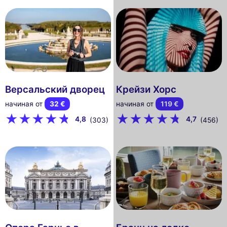
Версальский дворец
Крейзи Хорс
начиная от
32 €
начиная от
119 €
4,8
4,7
(303)
(456)