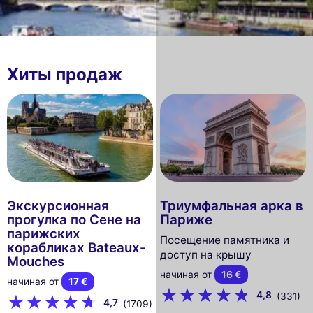
Хиты продаж
Экскурсионная
Триумфальная арка в
прогулка по Сене на
Париже
парижских
Посещение памятника и
корабликах Bateaux-
доступ на крышу
Mouches
начиная от
16 €
начиная от
17 €
4,8
(331)
4,7
(1709)