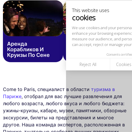
measure our audience, and personalize the ads shown to you. You
can accept, reject or manage your preferences at any time.
Consents certified by
Reject All
Cookies Settings
Accept and close
Аренда
Кабаре В Париже
Корабликов И
Цены Для Групп
Круизы По Сене
Come to Paris, специалист в области
туризма в
Париже
, отобрал для вас лучшие развлечения для
любого возраста, любого вкуса и любого бюджета:
ужины-круизы, кабаре, музеи, памятники, обзорные
экскурсии, билеты на представления и многое
другое. Наша команда экспертов, расположенная в
Париже, тщательно отобрала лучших парижских