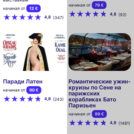
начиная от
79 €
начиная от
12 €
4,8
(92)
4,8
(347)
Паради Латен
Романтические ужин-
круизы по Сене на
начиная от
90 €
парижских
корабликах Бато
4,8
(243)
Паризьен
начиная от
99 €
4,8
(1481)