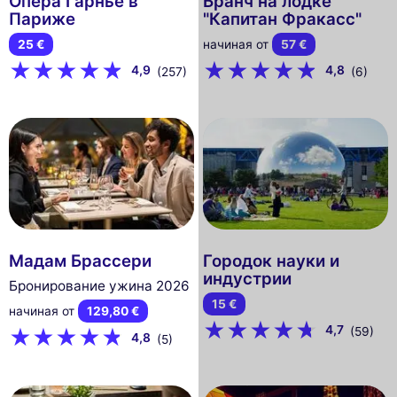
Опера Гарнье в
Бранч на лодке
Париже
"Капитан Фракасс"
25 €
начиная от
57 €
4,9
4,8
(257)
(6)
Мадам Брассери
Городок науки и
индустрии
Бронирование ужина 2026
15 €
начиная от
129,80 €
4,7
(59)
4,8
(5)