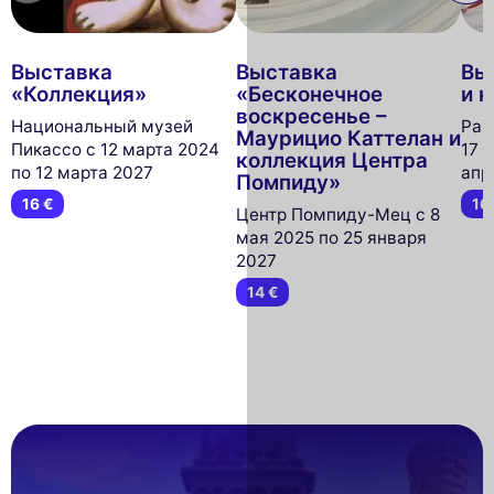
Выставка
Выставка
Вы
«Коллекция»
«Бесконечное
и 
воскресенье –
Национальный музей
Pala
Маурицио Каттелан и
Пикассо с 12 марта 2024
17 
коллекция Центра
по 12 марта 2027
апр
Помпиду»
16 €
16
Центр Помпиду-Мец с 8
мая 2025 по 25 января
2027
14 €