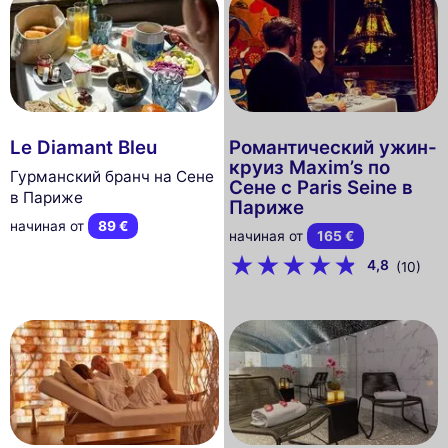
Le Diamant Bleu
Романтический ужин-
круиз Maxim’s по
Гурманский бранч на Сене
Сене с Paris Seine в
в Париже
Париже
начиная от
89 €
начиная от
165 €
4,8
(10)