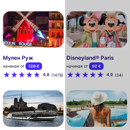
Мулен Руж
Disneyland® Paris
начиная от
120 €
начиная от
92 €
4,8
4,9
(1478)
(34)