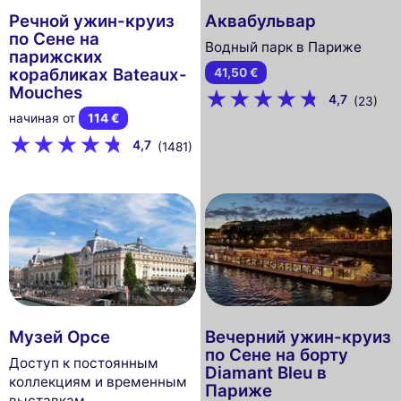
Речной ужин-круиз
Аквабульвар
по Сене на
Водный парк в Париже
парижских
корабликах Bateaux-
41,50 €
Mouches
4,7
(23)
начиная от
114 €
4,7
(1481)
Музей Орсе
Вечерний ужин-круиз
по Сене на борту
Доступ к постоянным
Diamant Bleu в
коллекциям и временным
Париже
выставкам