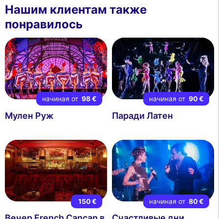
Нашим клиентам также
понравилось
начиная от
98 €
начиная от
90 €
Мулен Руж
Паради Латен
150 €
начиная от
80 €
Вечер French Cancan в
Счастливые дни