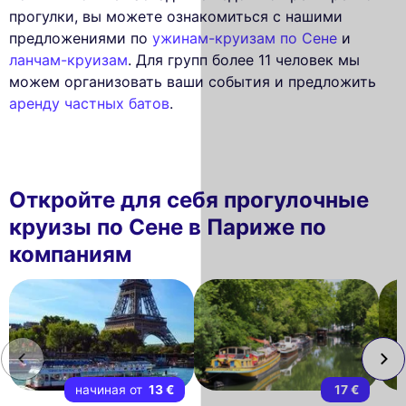
прогулки, вы можете ознакомиться с нашими
предложениями по
ужинам-круизам по Сене
и
ланчам-круизам
. Для групп более 11 человек мы
можем организовать ваши события и предложить
аренду частных батов
.
Откройте для себя прогулочные
круизы по Сене в Париже по
компаниям
начиная от
13 €
17 €