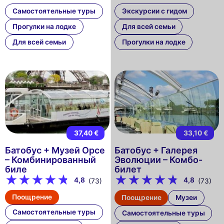
Самостоятельные туры
Экскурсии с гидом
Прогулки на лодке
Для всей семьи
Для всей семьи
Прогулки на лодке
37,40 €
33,10 €
Батобус + Музей Орсе
Батобус + Галерея
– Комбинированный
Эволюции – Комбо-
биле
билет
4,8
4,8
(73)
(73)
Поощрение
Поощрение
Музеи
Самостоятельные туры
Самостоятельные туры