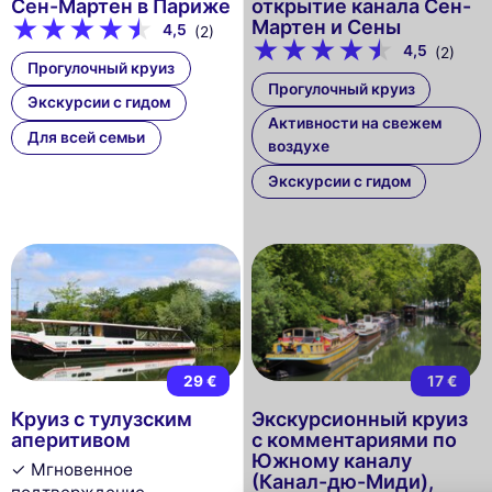
Сен-Мартен в Париже
открытие канала Сен-
Мартен и Сены
4,5
(2)
4,5
(2)
Прогулочный круиз
Прогулочный круиз
Экскурсии с гидом
Активности на свежем
Для всей семьи
воздухе
Экскурсии с гидом
29 €
17 €
This website uses
Круиз с тулузским
Экскурсионный круиз
cookies
аперитивом
с комментариями по
Южному каналу
We use cookies and your personal data to
✓ Мгновенное
(Канал-дю-Миди),
enhance your browsing experience,