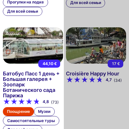
Прогулки на лодке
Для всей семьи
Для всей семьи
44,10 €
17 €
Батобус Пасс 1 день +
Croisière Happy Hour
Большая галерея +
4,7
(34)
Зоопарк
Ботанического сада
Парижа
4,8
(73)
Поощрение
Музеи
Самостоятельные туры