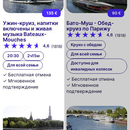
135 €
90 €
Ужин-круиз, напитки
Бато-Муш - Обед-
включены и живая
круиз по Парижу
музыка Bateaux-
4,6
(1818)
Mouches
Круиз с обедом
4,6
(1818)
Для всей семьи
20:30
2ч15м
Доступно для
Для всей семьи
инвалидных колясок
✓ Бесплатная отмена
✓ Бесплатная отмена
✓ Мгновенное
✓ Мгновенное
подтверждение
подтверждение