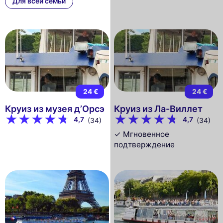
Для всей семьи
24 €
24 €
Круиз из музея д’Орсэ
Круиз из Ла-Виллет
4,7
4,7
(34)
(34)
✓ Мгновенное
подтверждение