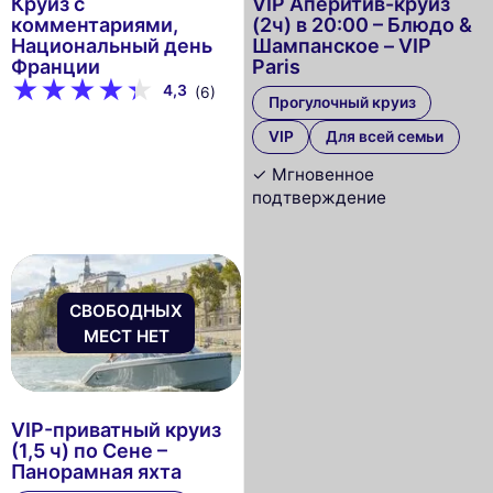
Круиз с
VIP Аперитив-круиз
комментариями,
(2ч) в 20:00 – Блюдо &
Национальный день
Шампанское – VIP
Франции
Paris
4,3
(6)
Прогулочный круиз
VIP
Для всей семьи
✓ Мгновенное
подтверждение
СВОБОДНЫХ
МЕСТ НЕТ
VIP-приватный круиз
(1,5 ч) по Сене –
Панорамная яхта