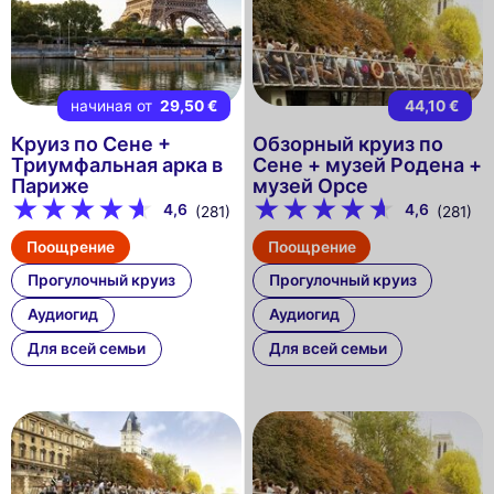
начиная от
29,50 €
44,10 €
Круиз по Сене +
Обзорный круиз по
Триумфальная арка в
Сене + музей Родена +
Париже
музей Орсе
4,6
4,6
(281)
(281)
Поощрение
Поощрение
Прогулочный круиз
Прогулочный круиз
Аудиогид
Аудиогид
Для всей семьи
Для всей семьи