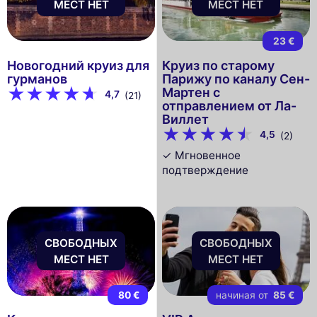
МЕСТ НЕТ
МЕСТ НЕТ
23 €
Новогодний круиз для
Круиз по старому
гурманов
Парижу по каналу Сен-
Мартен с
4,7
(21)
отправлением от Ла-
Виллет
4,5
(2)
✓ Мгновенное
подтверждение
СВОБОДНЫХ
СВОБОДНЫХ
МЕСТ НЕТ
МЕСТ НЕТ
80 €
начиная от
85 €