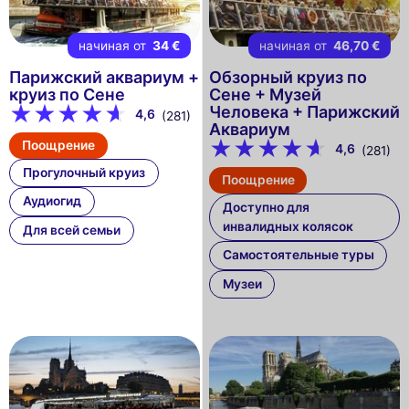
начиная от
34 €
начиная от
46,70 €
Парижский аквариум +
Обзорный круиз по
круиз по Сене
Сене + Музей
Человека + Парижский
4,6
(281)
Аквариум
Поощрение
4,6
(281)
Прогулочный круиз
Поощрение
Аудиогид
Доступно для
инвалидных колясок
Для всей семьи
Самостоятельные туры
Музеи