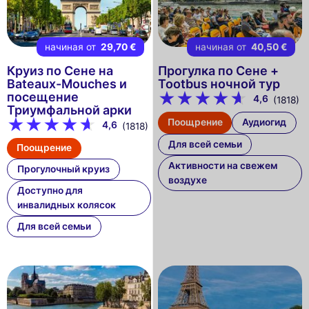
начиная от
29,70 €
начиная от
40,50 €
Круиз по Сене на
Прогулка по Сене +
Bateaux-Mouches и
Tootbus ночной тур
посещение
4,6
(1818)
Триумфальной арки
Поощрение
Аудиогид
4,6
(1818)
Для всей семьи
Поощрение
Активности на свежем
Прогулочный круиз
воздухе
Доступно для
инвалидных колясок
Для всей семьи