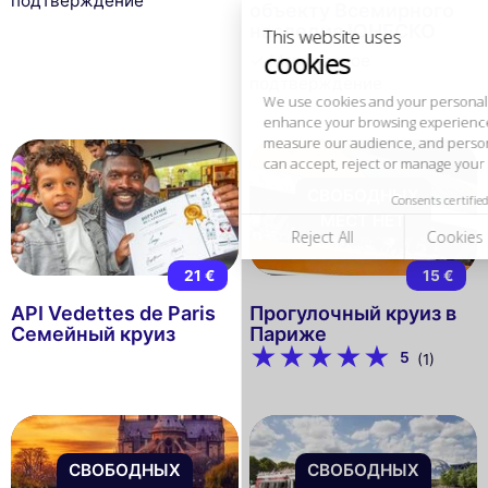
подтверждение
объекту Всемирного
measure our audience, and personalize the ads shown to you. You
наследия ЮНЕСКО
can accept, reject or manage your preferences at any time.
✓ Мгновенное
Consents certified by
подтверждение
Reject All
Cookies Settings
Accept and close
СВОБОДНЫХ
МЕСТ НЕТ
21 €
15 €
API Vedettes de Paris
Прогулочный круиз в
Семейный круиз
Париже
5
(1)
СВОБОДНЫХ
СВОБОДНЫХ