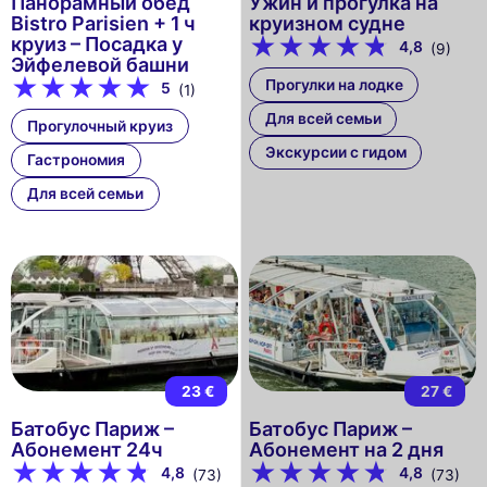
Панорамный обед
Ужин и прогулка на
Bistro Parisien + 1 ч
круизном судне
круиз – Посадка у
4,8
(9)
Эйфелевой башни
Прогулки на лодке
5
(1)
Для всей семьи
Прогулочный круиз
Экскурсии с гидом
Гастрономия
Для всей семьи
23 €
27 €
Батобус Париж –
Батобус Париж –
Абонемент 24ч
Абонемент на 2 дня
4,8
4,8
(73)
(73)