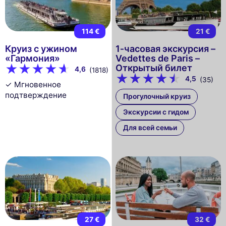
114 €
21 €
Круиз с ужином
1‑часовая экскурсия –
«Гармония»
Vedettes de Paris –
Открытый билeт
4,6
(1818)
4,5
(35)
✓ Мгновенное
подтверждение
Прогулочный круиз
Экскурсии с гидом
Для всей семьи
27 €
32 €