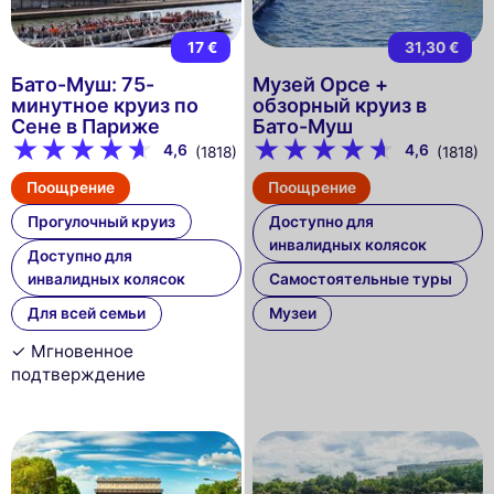
17 €
31,30 €
Бато-Муш: 75-
Музей Орсе +
минутное круиз по
обзорный круиз в
Сене в Париже
Бато-Муш
4,6
4,6
(1818)
(1818)
Поощрение
Поощрение
Прогулочный круиз
Доступно для
инвалидных колясок
Доступно для
инвалидных колясок
Самостоятельные туры
Для всей семьи
Музеи
✓ Мгновенное
подтверждение