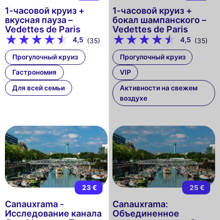
1‑часовой круиз +
1‑часовой круиз +
вкусная пауза –
бокал шампанского –
Vedettes de Paris
Vedettes de Paris
4,5
4,5
(35)
(35)
Прогулочный круиз
Прогулочный круиз
Гастрономия
VIP
Для всей семьи
Активности на свежем
воздухе
23 €
25 €
Canauxrama -
Canauxrama:
Исследование канала
Объединенное