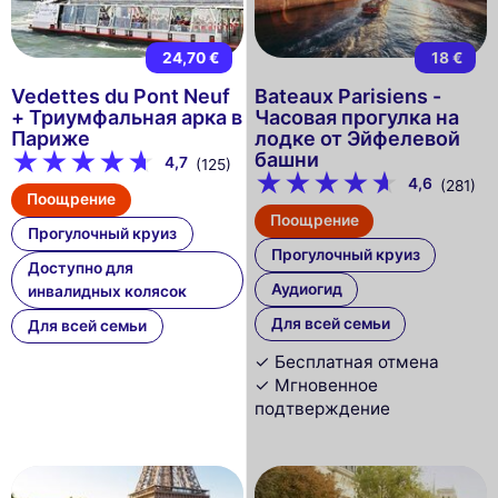
24,70 €
18 €
Vedettes du Pont Neuf
Bateaux Parisiens -
+ Триумфальная арка в
Часовая прогулка на
Париже
лодке от Эйфелевой
башни
4,7
(125)
4,6
(281)
Поощрение
Поощрение
Прогулочный круиз
Прогулочный круиз
Доступно для
Аудиогид
инвалидных колясок
Для всей семьи
Для всей семьи
✓ Бесплатная отмена
✓ Мгновенное
подтверждение