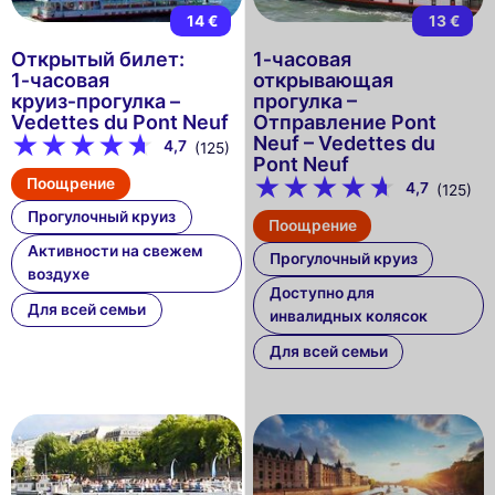
14 €
13 €
Открытый билет:
1‑часовая
1‑часовая
открывающая
круиз‑прогулка –
прогулка –
Vedettes du Pont Neuf
Отправление Pont
Neuf – Vedettes du
4,7
(125)
Pont Neuf
Поощрение
4,7
(125)
Прогулочный круиз
Поощрение
Активности на свежем
Прогулочный круиз
воздухе
Доступно для
Для всей семьи
инвалидных колясок
Для всей семьи