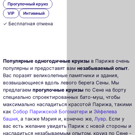
Прогулочный круиз
VIP
Интимный
✓ Бесплатная отмена
Популярные одногодичные круизы
в Париже очень
популярны и предоставят вам
незабываемый опыт
.
Вас поразят великолепные памятники и здания,
возвышающиеся вдоль левого берега Сены. Мы
предлагаем
прогулочные круизы
по Сене на борту
специально спроектированных бато-муш, чтобы
максимально насладиться красотой Парижа, такими
как
Собор Парижской Богоматери
и
Эйфелева
башня
, а также Мэрия и, конечно же,
Лувр
. Если у
вас есть желание увидеть Париж с новой стороны и
насладиться незабываемым опытом, круиз по Сене -