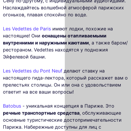
Сену по-другому, с индивидуальными аудиогидами.
Наслаждайтесь волшебной атмосферой парижских
огоньков, плавая спокойно по воде.
Les Vedettes de Paris
имеют лодки, похожие на
настоящие! Они
оснащены отапливаемыми
внутренними и наружными каютами
, а также баром/
рестораном. Vedettes находятся у подножия
Эйфелевой башни.
Les Vedettes du Pont Neuf
делают ставку на
настоящего гида-лектора, который расскажет вам о
прелестьях столицы. Он или она с удовольствием
ответит на все ваши вопросы!
Batobus
- уникальная концепция в Париже. Это
речные транспортные средства
, обслуживающие
основные туристические достопримечательности
Парижа. Набережные доступны для лиц с