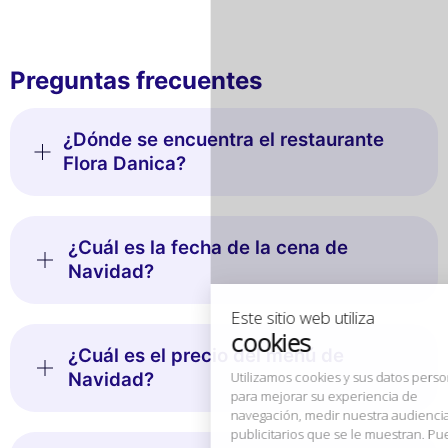
Preguntas frecuentes
¿Dónde se encuentra el restaurante
Flora Danica?
Este sitio web utiliza
cookies
¿Cuál es la fecha de la cena de
Utilizamos cookies y sus datos personales
para mejorar su experiencia de
Navidad?
navegación, medir nuestra audiencia y personalizar los anuncios
publicitarios que se le muestran. Puede aceptar, rechazar o
gestionar sus preferencias en cualquier momento.
¿Cuál es el precio del menú de
Consentimientos certificados por
Navidad?
Rechazar todo
Gestionar cookies
Aceptar todo