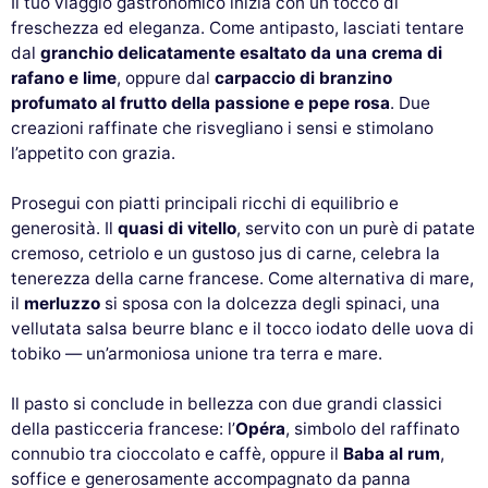
Il tuo viaggio gastronomico inizia con un tocco di
freschezza ed eleganza. Come antipasto, lasciati tentare
dal
granchio delicatamente esaltato da una crema di
rafano e lime
, oppure dal
carpaccio di branzino
profumato al frutto della passione e pepe rosa
. Due
creazioni raffinate che risvegliano i sensi e stimolano
l’appetito con grazia.
Prosegui con piatti principali ricchi di equilibrio e
generosità. Il
quasi di vitello
, servito con un purè di patate
cremoso, cetriolo e un gustoso jus di carne, celebra la
tenerezza della carne francese. Come alternativa di mare,
il
merluzzo
si sposa con la dolcezza degli spinaci, una
vellutata salsa beurre blanc e il tocco iodato delle uova di
tobiko — un’armoniosa unione tra terra e mare.
Il pasto si conclude in bellezza con due grandi classici
della pasticceria francese: l’
Opéra
, simbolo del raffinato
connubio tra cioccolato e caffè, oppure il
Baba al rum
,
soffice e generosamente accompagnato da panna