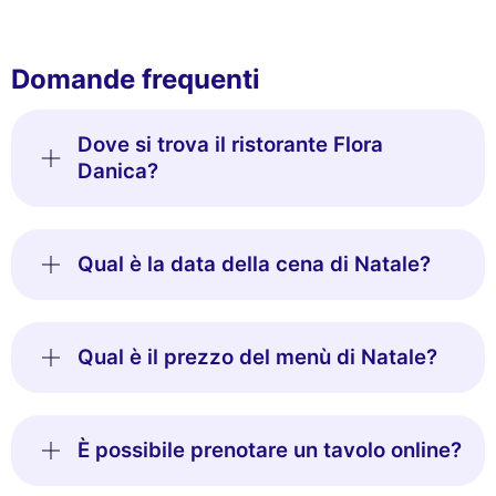
Domande frequenti
Dove si trova il ristorante Flora
Questo sito utilizza i
Danica?
cookie
Utilizziamo cookie e i tuoi dati personali per
migliorare la tua esperienza di navigazione,
Qual è la data della cena di Natale?
misurare il nostro pubblico e personalizzare gli annunci pubblicitari che
ti vengono mostrati. Puoi accettare, rifiutare o gestire le tue
preferenze in qualsiasi momento.
Consensi certificati da
Qual è il prezzo del menù di Natale?
Rifiuta e chiudi
Personalizza
Accetta e chiudi
È possibile prenotare un tavolo online?