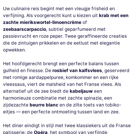
Uw culinaire reis begint met een vleugje frisheid en
verfijning. Als voorgerecht kunt u kiezen uit
krab met een
zachte mierikswortel-limoencrème
of
zeebaarscarpaccio
, subtiel geparfumeerd met
passievrucht en roze peper. Twee geraffineerde creaties
die de zintuigen prikkelen en de eetlust met elegantie
opwekken.
Het hoofdgerecht brengt een perfecte balans tussen
gulheid en finesse. De
rosbief van kalfsvlees
, geserveerd
met romige aardappelpuree, komkommer en een rijke
vleessaus, viert de malsheid van het Franse vlees. Als
alternatief uit de zee biedt de
kabeljauw
een
harmonieuze combinatie met zachte spinazie, een
zijdezachte
beurre blanc
en de zilte toets van tobiko-
eitjes — een perfecte ontmoeting tussen land en zee.
Het diner eindigt in stijl met twee klassiekers uit de Franse
patisserie: de
Opéra
, het symbool van verfijnde