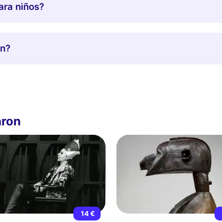
ara niños?
ón?
aron
14 €