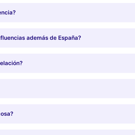
encia?
influencias además de España?
telación?
cosa?