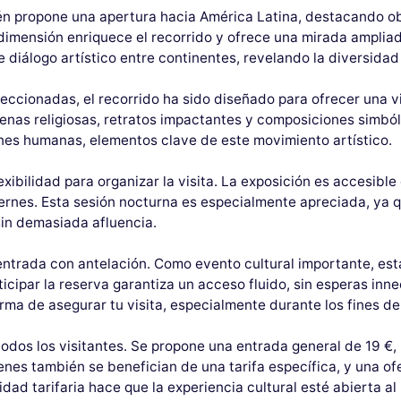
én propone una apertura hacia América Latina, destacando ob
dimensión enriquece el recorrido y ofrece una mirada ampliada
e diálogo artístico entre continentes, revelando la diversida
cionadas, el recorrido ha sido diseñado para ofrecer una vis
nas religiosas, retratos impactantes y composiciones simbóli
ones humanas, elementos clave de este movimiento artístico.
xibilidad para organizar la visita. La exposición es accesible 
ernes. Esta sesión nocturna es especialmente apreciada, ya q
sin demasiada afluencia.
trada con antelación. Como evento cultural importante, esta 
cipar la reserva garantiza un acceso fluido, sin esperas innec
rma de asegurar tu visita, especialmente durante los fines d
odos los visitantes. Se propone una entrada general de 19 €, 
nes también se benefician de una tarifa específica, y una ofer
idad tarifaria hace que la experiencia cultural esté abierta 