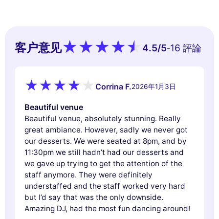
客户意见
4.5
/5
16 評論
-
Corrina F.
2026年1月3日
Beautiful venue
Beautiful venue, absolutely stunning. Really
great ambiance. However, sadly we never got
our desserts. We were seated at 8pm, and by
11:30pm we still hadn’t had our desserts and
we gave up trying to get the attention of the
staff anymore. They were definitely
understaffed and the staff worked very hard
but I’d say that was the only downside.
Amazing DJ, had the most fun dancing around!