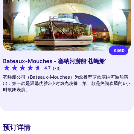
€460
Bateaux-Mouches - 塞纳河游船’苍蝇船’
4.7
(73)
苍蝇船公司（Bateaux-Mouches）为您推荐两款塞纳河游船演
出：第一款是温馨优雅3小时烛光晚餐，第二款是热闹欢腾的6小
时歌舞表演。
预订详情