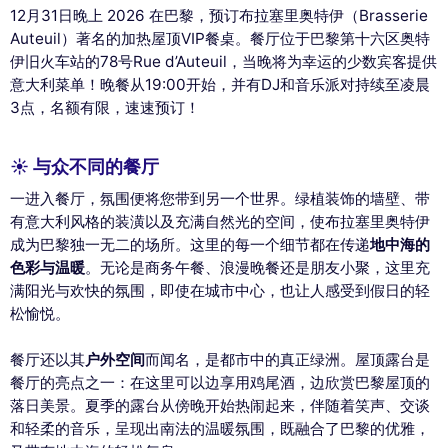
12月31日晚上 2026 在巴黎，预订布拉塞里奥特伊（Brasserie
Auteuil）著名的加热屋顶VIP餐桌。餐厅位于巴黎第十六区奥特
伊旧火车站的78号Rue d’Auteuil，当晚将为幸运的少数宾客提供
意大利菜单！晚餐从19:00开始，并有DJ和音乐派对持续至凌晨
3点，名额有限，速速预订！
☀️ 与众不同的餐厅
一进入餐厅，氛围便将您带到另一个世界。绿植装饰的墙壁、带
有意大利风格的装潢以及充满自然光的空间，使布拉塞里奥特伊
成为巴黎独一无二的场所。这里的每一个细节都在传递
地中海的
色彩与温暖
。无论是商务午餐、浪漫晚餐还是朋友小聚，这里充
满阳光与欢快的氛围，即使在城市中心，也让人感受到假日的轻
松愉悦。
餐厅还以其
户外空间
而闻名，是都市中的真正绿洲。屋顶露台是
餐厅的亮点之一：在这里可以边享用鸡尾酒，边欣赏巴黎屋顶的
落日美景。夏季的露台从傍晚开始热闹起来，伴随着笑声、交谈
和轻柔的音乐，呈现出南法的温暖氛围，既融合了巴黎的优雅，