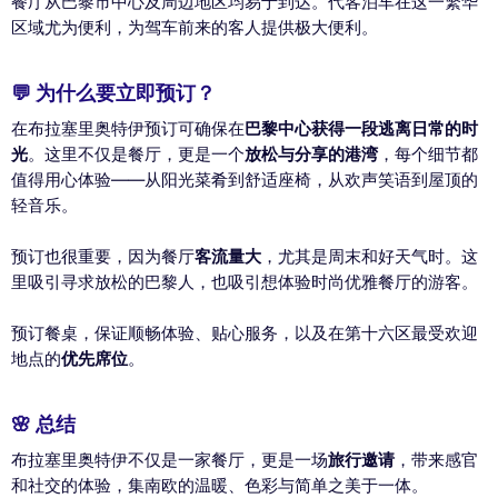
餐厅从巴黎市中心及周边地区均易于到达。代客泊车在这一繁华
区域尤为便利，为驾车前来的客人提供极大便利。
💬 为什么要立即预订？
在布拉塞里奥特伊预订可确保在
巴黎中心获得一段逃离日常的时
光
。这里不仅是餐厅，更是一个
放松与分享的港湾
，每个细节都
值得用心体验——从阳光菜肴到舒适座椅，从欢声笑语到屋顶的
轻音乐。
预订也很重要，因为餐厅
客流量大
，尤其是周末和好天气时。这
里吸引寻求放松的巴黎人，也吸引想体验时尚优雅餐厅的游客。
预订餐桌，保证顺畅体验、贴心服务，以及在第十六区最受欢迎
地点的
优先席位
。
🌸 总结
布拉塞里奥特伊不仅是一家餐厅，更是一场
旅行邀请
，带来感官
和社交的体验，集南欧的温暖、色彩与简单之美于一体。