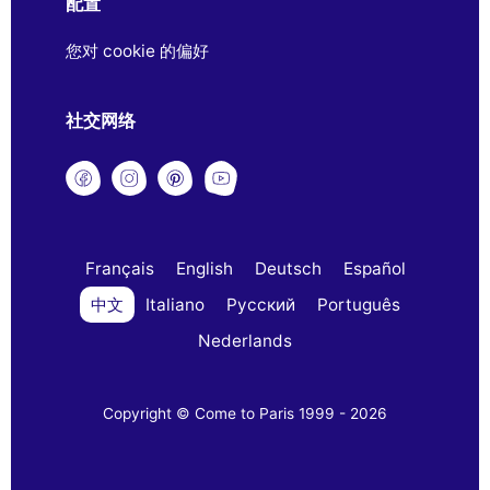
配置
您对 cookie 的偏好
社交网络
Français
English
Deutsch
Español
中文
Italiano
Русский
Português
Nederlands
Copyright © Come to Paris 1999 - 2026