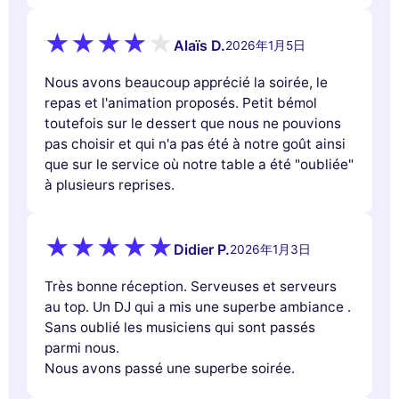
Alaïs D.
2026年1月5日
Nous avons beaucoup apprécié la soirée, le
repas et l'animation proposés. Petit bémol
toutefois sur le dessert que nous ne pouvions
pas choisir et qui n'a pas été à notre goût ainsi
que sur le service où notre table a été "oubliée"
à plusieurs reprises.
Didier P.
2026年1月3日
Très bonne réception. Serveuses et serveurs
au top. Un DJ qui a mis une superbe ambiance .
Sans oublié les musiciens qui sont passés
parmi nous.
Nous avons passé une superbe soirée.