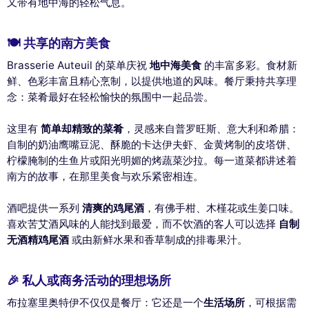
又带有地中海的轻松气息。
🍽️ 共享的南方美食
Brasserie Auteuil 的菜单庆祝
地中海美食
的丰富多彩。食材新
鲜、色彩丰富且精心烹制，以提供地道的风味。餐厅秉持共享理
念：菜肴最好在轻松愉快的氛围中一起品尝。
这里有
简单却精致的菜肴
，灵感来自普罗旺斯、意大利和希腊：
自制的奶油鹰嘴豆泥、酥脆的卡达伊夫虾、金黄烤制的皮塔饼、
柠檬腌制的生鱼片或阳光明媚的烤蔬菜沙拉。每一道菜都讲述着
南方的故事，在那里美食与欢乐紧密相连。
酒吧提供一系列
清爽的鸡尾酒
，有佛手柑、木槿花或生姜口味。
喜欢苦艾酒风味的人能找到最爱，而不饮酒的客人可以选择
自制
无酒精鸡尾酒
或由新鲜水果和香草制成的排毒果汁。
🎉 私人或商务活动的理想场所
布拉塞里奥特伊不仅仅是餐厅：它还是一个
生活场所
，可根据需