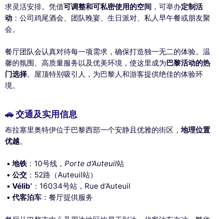
求灵活安排。凭借
可调整和可私密使用的空间
，可举办
定制活
动
：公司鸡尾酒会、团队晚宴、生日派对、私人早午餐或朋友聚
会。
餐厅团队会认真对待每一项需求，确保打造独一无二的体验。温
馨的氛围、高质量服务以及优美环境，使这里成为
巴黎活动的热
门选择
。屋顶特别吸引人，为巴黎人和游客提供绝佳的体验环
境。
🚗 交通及实用信息
布拉塞里奥特伊位于巴黎西部一个安静且优雅的街区，
地理位置
优越
。
地铁
：10号线，
Porte d’Auteuil
站
公交
：52路（Auteuil站）
Vélib’
：16034号站，Rue d’Auteuil
代客泊车
：餐厅提供服务