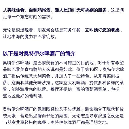
从
美味佳肴
、
自制鸡尾酒
、
迷人屋顶
到
无可挑剔的服务
，这里满
足每一个难忘时刻的需求。
无论是浪漫晚餐、朋友聚会还是商务午餐，
立即预订您的餐桌
，
让地中海的魔力在巴黎绽放。
以下是对奥特伊尔啤酒厂的简介
奥特伊尔啤酒厂是巴黎美食的不可错过的目的地，对于所有希望
品味巴黎美食精髓的人来说都是如此。位于第16区，奥特伊尔啤
酒厂提供传统意大利菜肴，并加入了一些特色。从开胃菜到披
萨、意面和其他美味沙拉，这家意大利啤酒厂提供多种多样的菜
肴，能够激发您的味蕾。餐厅还提供丰富的葡萄酒菜单，包括一
些地区最好的葡萄酒。
奥特伊尔啤酒厂的氛围既轻松又不失优雅。装饰融合了现代和传
统元素，营造出温馨而舒适的氛围。无论您是寻求浪漫之夜还是
与朋友共享轻松的晚餐，奥特伊尔啤酒厂都是理想之地。