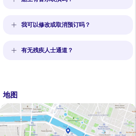
我可以修改或取消预订吗？
有无残疾人士通道？
This website uses
cookies
We use cookies and your personal data to enhance your browsing
experience, measure our audience, and personalize the ads shown to
地图
you. You can accept, reject or manage your preferences at any time.
Consents certified by
Reject All
Cookies Settings
Accept and close