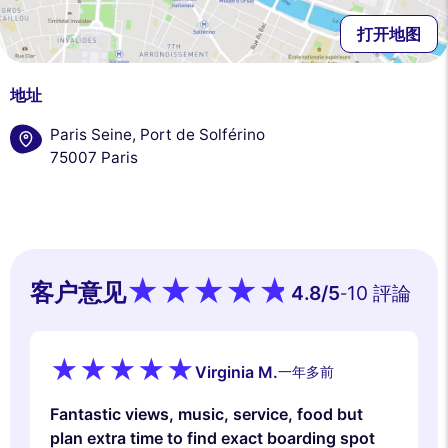
打开地图
地址
Paris Seine, Port de Solférino
75007 Paris
客户意见
4.8
/5
10 評論
-
Virginia M.
一年多前
Fantastic views, music, service, food but
plan extra time to find exact boarding spot