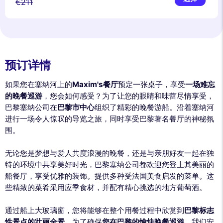
€211
预订详情
如果您在塞纳河上的
Maxim's餐厅
预定一张桌子，享受
一场难忘
的晚餐巡游
，您会如何感受？为了让您的眼睛和味蕾尽情享受，
巴黎塞纳公司在
巴黎市中心
组织了精彩的晚餐游船。沿着塞纳河
进行一场令人惊叹的导览之旅，同时享受巴黎著名餐厅的神秘氛
围。
无论您是梦想与爱人共度浪漫的晚餐，还是与亲朋好友一起在独
特的环境中共享美好时光，巴黎塞纳公司都欢迎您登上其美丽的
船餐厅，享受优雅的装饰。提供多种受法国美食启发的菜单。这
些精致的菜肴采用应季食材，并配有精心挑选的地方葡萄酒。
通过船上大玻璃窗，您将能够在整个用餐过程中欣赏到
巴黎标志
性景点的壮丽全景
。为了确保
您在巴黎的愉快晚餐巡游
，我们安