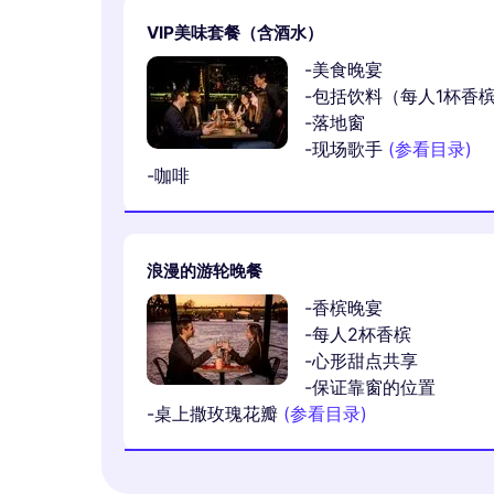
VIP美味套餐（含酒水）
-美食晚宴
-包括饮料（每人1杯香槟、
-落地窗
-现场歌手
(参看目录)
-咖啡
浪漫的游轮晚餐
-香槟晚宴
-每人2杯香槟
-心形甜点共享
-保证靠窗的位置
-桌上撒玫瑰花瓣
(参看目录)