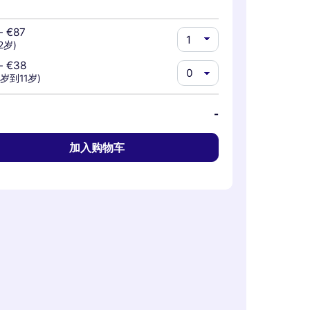
-
€87
2岁)
-
€38
3岁到11岁)
-
加入购物车