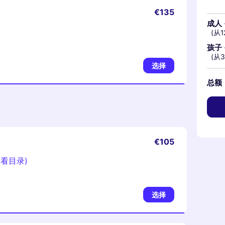
€135
成人
(从1
孩子
(从
选择
总额
€105
参看目录)
选择