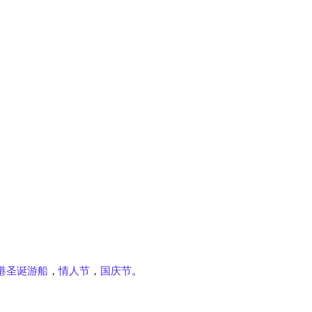
港圣诞游船
，
情人节
，
国庆节
。