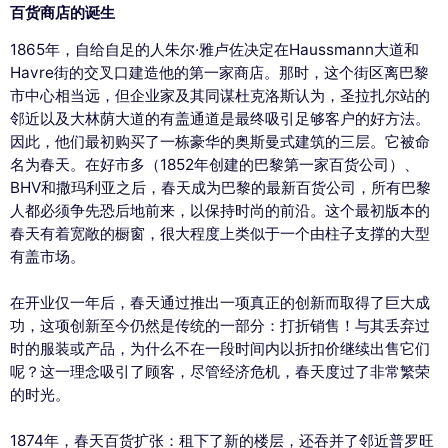
百货商店的诞生
1865年，自给自足的人朱尔·雅卢佐决定在Haussmann大道和
Havre街的交叉口建造他的第一家商店。那时，这个街区离巴黎
市中心相当远，但企业家及其同谋杜克洛斯认为，圣拉扎尔站的
邻近以及大林荫大道的有盖通道是最终吸引足够客户的好方法。
因此，他们最初购买了一栋豪华的奥斯曼式建筑的三层。它被命
名为春天。在好市多（1852年创建的巴黎第一家百货公司）、
BHV和撒玛利亚之后，春天成为巴黎的最新百货公司，所有巴黎
人都必须争先恐后地前来，以保持时尚的前沿。这个最初版本的
春天有着宽敞的橱窗，很大程度上类似于一个由柱子支撑的大型
有盖市场。
在开业仅一年后，春天通过推出一项真正的创新而取得了巨大成
功，这项创新至今仍然是传统的一部分：打折销售！与其丢弃过
时的服装或产品，为什么不在一段时间内以折扣价继续出售它们
呢？这一理念吸引了顾客，尽管经济危机，春天度过了非常繁荣
的时光。
1874年，春天百货扩张：租下了新的楼层，还吞并了邻近普罗旺