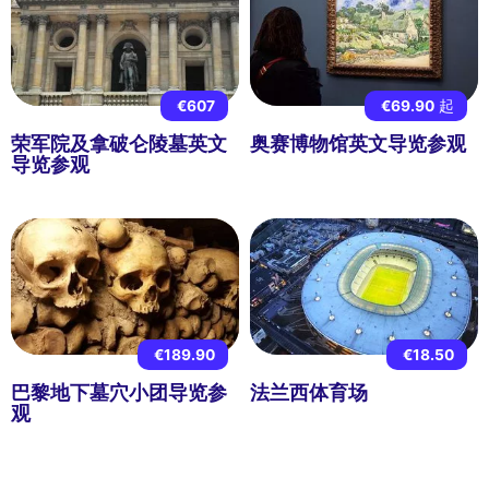
€607
€69.90
起
荣军院及拿破仑陵墓英文
奥赛博物馆英文导览参观
导览参观
€189.90
€18.50
巴黎地下墓穴小团导览参
法兰西体育场
观