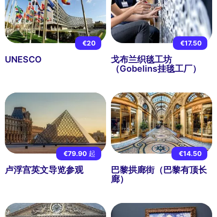
€20
€17.50
UNESCO
戈布兰织毯工坊
（Gobelins挂毯工厂）
€79.90
起
€14.50
卢浮宫英文导览参观
巴黎拱廊街（巴黎有顶长
廊）