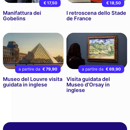
€ 17,50
€ 18,50
Manifattura dei
I retroscena dello Stade
Gobelins
de France
a partire da
€ 79,90
a partire da
€ 69,90
Museo del Louvre visita
Visita guidata del
guidata in inglese
Museo d’Orsay in
inglese