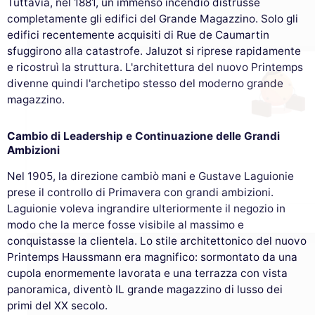
cookie
Tuttavia, nel 1881, un immenso incendio distrusse
completamente gli edifici del Grande Magazzino. Solo gli
Utilizziamo cookie e i tuoi dati personali
edifici recentemente acquisiti di Rue de Caumartin
per migliorare la tua esperienza di
sfuggirono alla catastrofe. Jaluzot si riprese rapidamente
navigazione, misurare il nostro pubblico e personalizzare gli annunci
pubblicitari che ti vengono mostrati. Puoi accettare, rifiutare o
e ricostruì la struttura. L'architettura del nuovo Printemps
gestire le tue preferenze in qualsiasi momento.
divenne quindi l'archetipo stesso del moderno grande
magazzino.
Consensi certificati da
Rifiuta e chiudi
Personalizza
Accetta e chiudi
Cambio di Leadership e Continuazione delle Grandi
Ambizioni
Nel 1905, la direzione cambiò mani e Gustave Laguionie
prese il controllo di Primavera con grandi ambizioni.
Laguionie voleva ingrandire ulteriormente il negozio in
modo che la merce fosse visibile al massimo e
conquistasse la clientela. Lo stile architettonico del nuovo
Printemps Haussmann era magnifico: sormontato da una
cupola enormemente lavorata e una terrazza con vista
panoramica, diventò IL grande magazzino di lusso dei
primi del XX secolo.