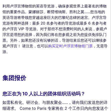
利用卢浮宫博物馆的英语导览游，确保参观世界上最著名的博物
馆的重要作品。蒙娜丽莎、断臂维纳斯、胜利之翼......您当地的
英语导游将带领您穿越这座巨大的巴黎纪念碑的迷宫。卢浮宫导
览游有两种选择：最多 20 名参与者的导览游或最多 6 名参与者
的卢浮宫 VIP 导览游。对于那些不想浪费时间的人来说，参观卢
浮宫是理想的选择，因为我们将在您参观之前为您提供免排队门
票。另外，如果您还没有玩够的话，导游结束后您还可以继续参
观卢浮宫！ 请注意，也可以
购买定时卢浮宫博物馆门票
，无需导
游。
集团报价
您正在为 10 人以上的团体组织活动吗？
如需私有化、研讨会、与朋友聚会......，请向我们发送您的详
细请求。 Come to Paris 专家将在 2 个工作日内向您发送个