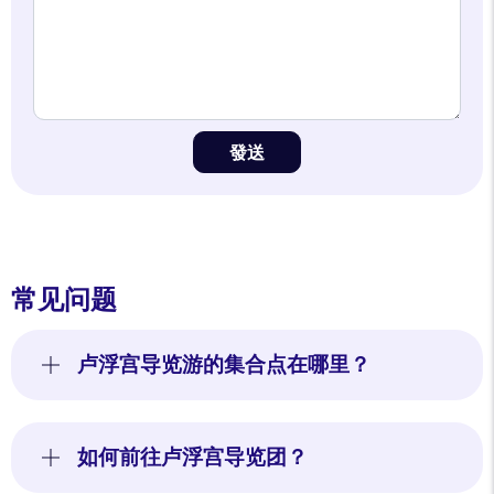
發送
常见问题
卢浮宫导览游的集合点在哪里？
如何前往卢浮宫导览团？