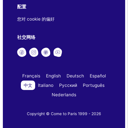
配置
您对 cookie 的偏好
社交网络
Français
English
Deutsch
Español
中文
Italiano
Русский
Português
Nederlands
Copyright © Come to Paris 1999 - 2026