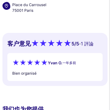
Place du Carrousel
75001 Paris
客户意见
5
/5
1 評論
-
Yvan O.
一年多前
Bien organisé
我们也为您提供