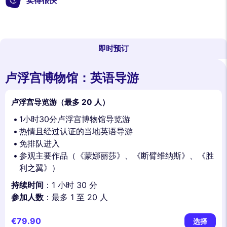
卖得很快
即时预订
卢浮宫博物馆：英语导游
卢浮宫导览游（最多 20 人）
1小时30分卢浮宫博物馆导览游
热情且经过认证的当地英语导游
免排队进入
参观主要作品（《蒙娜丽莎》、《断臂维纳斯》、《胜
利之翼》）
持续时间
：1 小时 30 分
参加人数
：最多 1 至 20 人
€79.90
选择